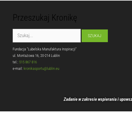
Przeszukaj Kronikę
Fundacja "Lubelska Manufaktura Inspiracji"
ul. Montażowa 16, 20-214 Lublin
tel.:
515 867 816
e-mail:
kronikasportu@lublin.eu
Zadanie w zakresie wspierania i upowsz
00:00