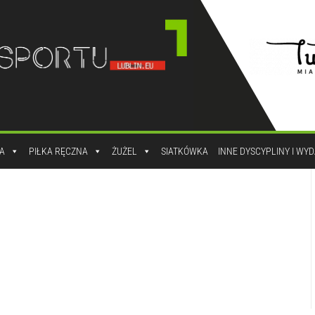
A
PIŁKA RĘCZNA
ŻUŻEL
SIATKÓWKA
INNE DYSCYPLINY I WY