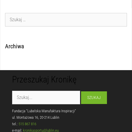
Archiwa
Przeszukaj Kronikę
Fundacja "Lubelska Manufaktura Inspiracji"
ul. Montażowa 16, 20-214 Lublin
tel.:
515 867 816
e-mail:
kronikasportu@lublin.eu