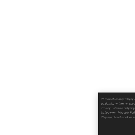
W ramach naszej witryny 
poziomie, w tym w sposó
zmiany ustawień dotyczą
końcowym. Możecie Pańs
Więcej o plikach cookies 