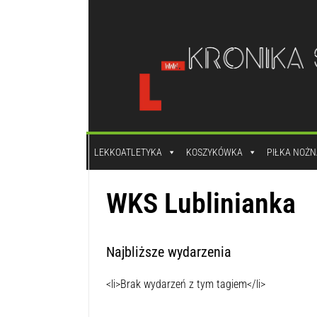
do
treści
LEKKOATLETYKA
KOSZYKÓWKA
PIŁKA NOŻN
WKS Lublinianka
Najbliższe wydarzenia
<li>Brak wydarzeń z tym tagiem</li>