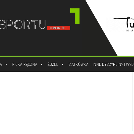
A
PIŁKA RĘCZNA
ŻUŻEL
SIATKÓWKA
INNE DYSCYPLINY I WY