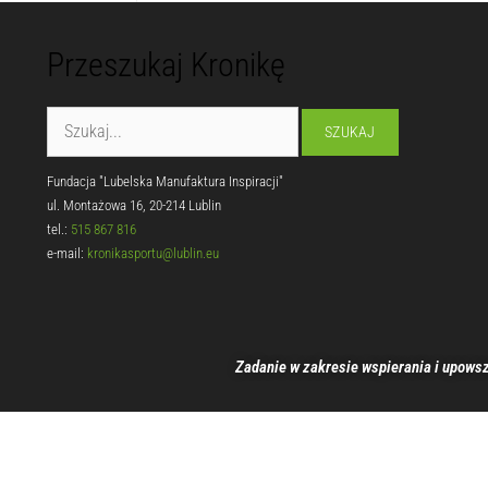
Przeszukaj Kronikę
Fundacja "Lubelska Manufaktura Inspiracji"
ul. Montażowa 16, 20-214 Lublin
tel.:
515 867 816
e-mail:
kronikasportu@lublin.eu
Zadanie w zakresie wspierania i upowsz
00:00