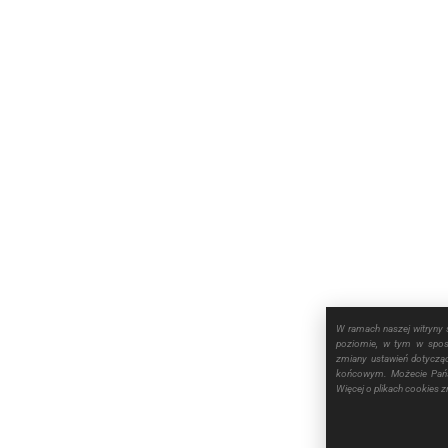
W ramach naszej witryny 
poziomie, w tym w sposó
zmiany ustawień dotyczą
końcowym. Możecie Pańs
Więcej o plikach cookies 