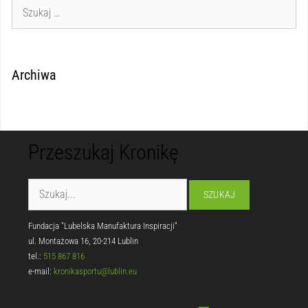
Archiwa
Przeszukaj Kronikę
Fundacja "Lubelska Manufaktura Inspiracji"
ul. Montażowa 16, 20-214 Lublin
tel.:
515 867 816
e-mail:
kronikasportu@lublin.eu