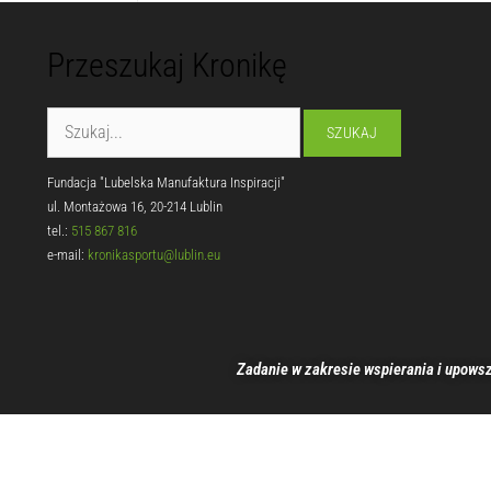
Przeszukaj Kronikę
Fundacja "Lubelska Manufaktura Inspiracji"
ul. Montażowa 16, 20-214 Lublin
tel.:
515 867 816
e-mail:
kronikasportu@lublin.eu
Zadanie w zakresie wspierania i upowsz
00:00