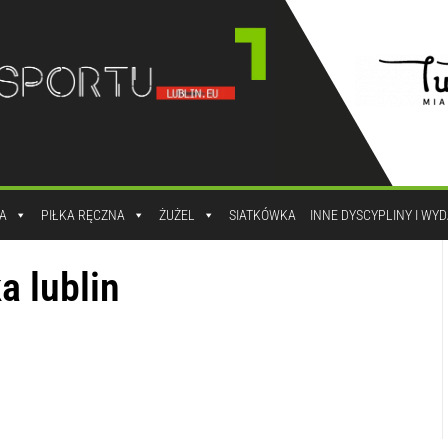
A
PIŁKA RĘCZNA
ŻUŻEL
SIATKÓWKA
INNE DYSCYPLINY I WY
a lublin