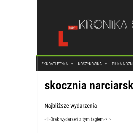
do
treści
LEKKOATLETYKA
KOSZYKÓWKA
PIŁKA NOŻN
skocznia narciarsk
Najbliższe wydarzenia
<li>Brak wydarzeń z tym tagiem</li>