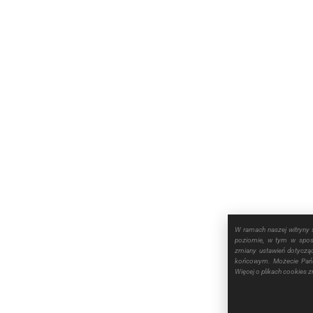
W ramach naszej witryny 
poziomie, w tym w sposó
zmiany ustawień dotyczą
końcowym. Możecie Pańs
Więcej o plikach cookies 