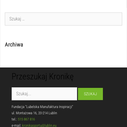
Archiwa
Przeszukaj Kronikę
Fundacja "Lubelska Manufaktura Inspiracji"
ul. Montażowa 16, 20-214 Lublin
tel.:
515 867 816
e-mail:
kronikasportu@lublin.eu