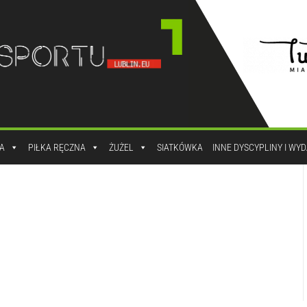
A
PIŁKA RĘCZNA
ŻUŻEL
SIATKÓWKA
INNE DYSCYPLINY I WY