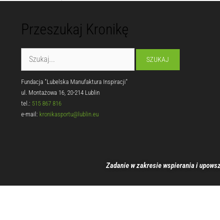
Przeszukaj Kronikę
Fundacja "Lubelska Manufaktura Inspiracji"
ul. Montażowa 16, 20-214 Lublin
tel.:
515 867 816
e-mail:
kronikasportu@lublin.eu
Zadanie w zakresie wspierania i upowsz
00:00