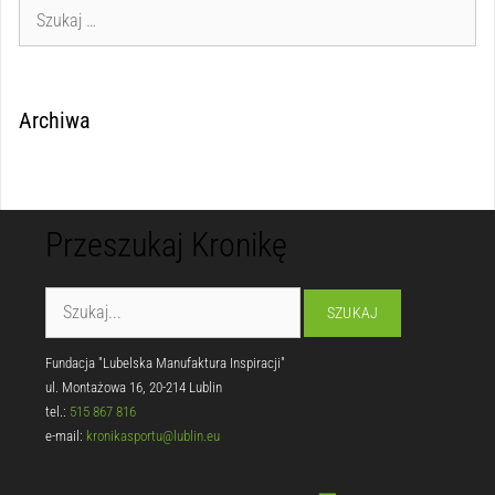
Archiwa
Przeszukaj Kronikę
Fundacja "Lubelska Manufaktura Inspiracji"
ul. Montażowa 16, 20-214 Lublin
tel.:
515 867 816
e-mail:
kronikasportu@lublin.eu