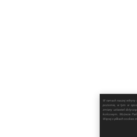
W ramach naszej witryny 
poziomie, w tym w sposó
zmiany ustawień dotyczą
końcowym. Możecie Pańs
Więcej o plikach cookies 