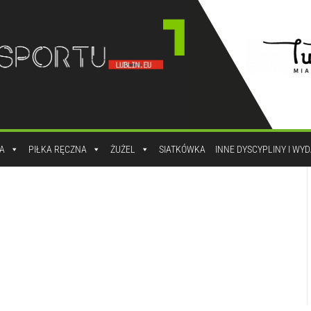
A
PIŁKA RĘCZNA
ŻUŻEL
SIATKÓWKA
INNE DYSCYPLINY I WY