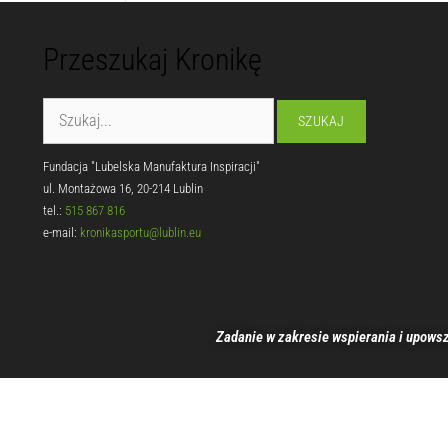
Przeszukaj Kronikę
Fundacja "Lubelska Manufaktura Inspiracji"
ul. Montażowa 16, 20-214 Lublin
tel.:
515 867 816
e-mail:
kronikasportu@lublin.eu
Zadanie w zakresie wspierania i upowsz
00:00