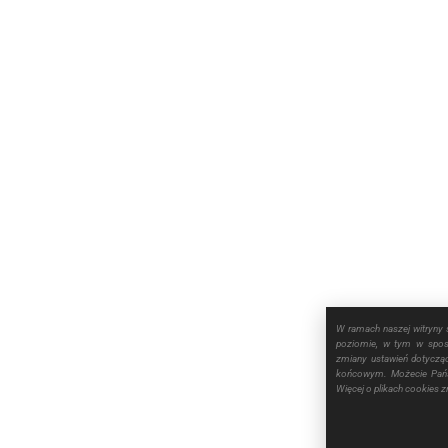
W ramach naszej witryny 
poziomie, w tym w sposó
zmiany ustawień dotyczą
końcowym. Możecie Pańs
Więcej o plikach cookies 