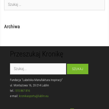
Archiwa
Przeszukaj Kronikę
Fundacja "Lubelska Manufaktura Inspiracji"
ul. Montażowa 16, 20-214 Lublin
tel.:
515 867 816
e-mail:
kronikasportu@lublin.eu