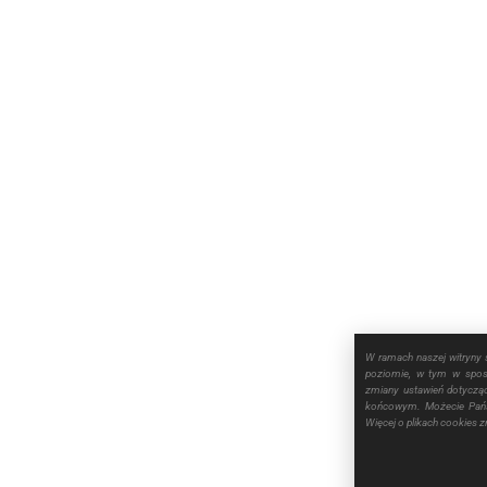
W ramach naszej witryny 
poziomie, w tym w sposó
zmiany ustawień dotyczą
końcowym. Możecie Pańs
Więcej o plikach cookies 