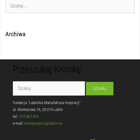
Archiwa
Przeszukaj Kronikę
Fundacja "Lubelska Manufaktura Inspiracji"
ul. Montażowa 16, 20-214 Lublin
tel.:
515 867 816
e-mail:
kronikasportu@lublin.eu