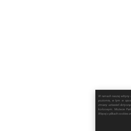
W ramach naszej witryny 
poziomie, w tym w sposó
zmiany ustawień dotyczą
końcowym. Możecie Pańs
Więcej o plikach cookies 