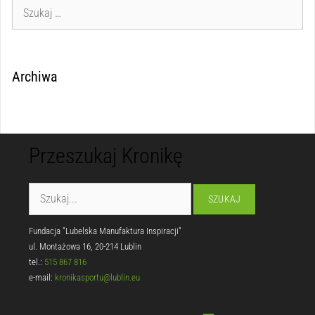
Archiwa
Przeszukaj Kronikę
Fundacja "Lubelska Manufaktura Inspiracji"
ul. Montażowa 16, 20-214 Lublin
tel.:
515 867 816
e-mail:
kronikasportu@lublin.eu