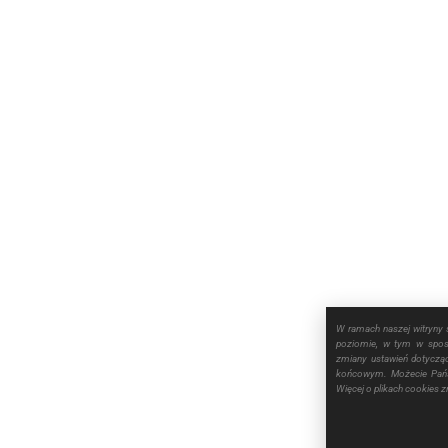
W ramach naszej witryny 
poziomie, w tym w sposó
zmiany ustawień dotyczą
końcowym. Możecie Pańs
Więcej o plikach cookies 