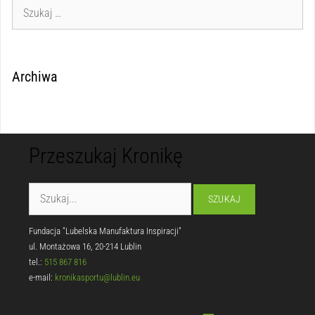
Archiwa
Przeszukaj Kronikę
Fundacja "Lubelska Manufaktura Inspiracji"
ul. Montażowa 16, 20-214 Lublin
tel.:
515 867 816
e-mail:
kronikasportu@lublin.eu