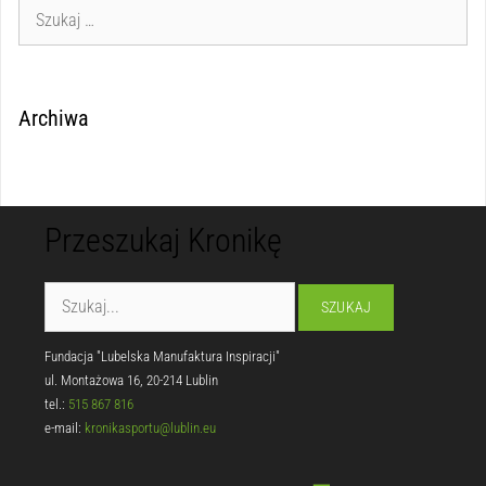
Archiwa
Przeszukaj Kronikę
Fundacja "Lubelska Manufaktura Inspiracji"
ul. Montażowa 16, 20-214 Lublin
tel.:
515 867 816
e-mail:
kronikasportu@lublin.eu