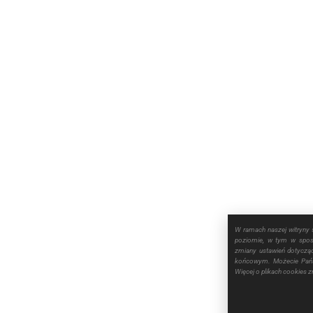
W ramach naszej witryny 
poziomie, w tym w sposó
zmiany ustawień dotyczą
końcowym. Możecie Pańs
Więcej o plikach cookies 