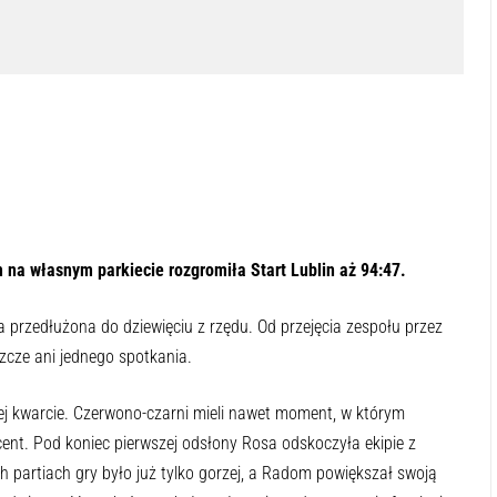
odsłuchać tę zawartość
-:--
1x
na własnym parkiecie rozgromiła Start Lublin aż 94:47.
 przedłużona do dziewięciu z rzędu. Od przejęcia zespołu przez
szcze ani jednego spotkania.
szej kwarcie. Czerwono-czarni mieli nawet moment, w którym
ent. Pod koniec pierwszej odsłony Rosa odskoczyła ekipie z
ch partiach gry było już tylko gorzej, a Radom powiększał swoją