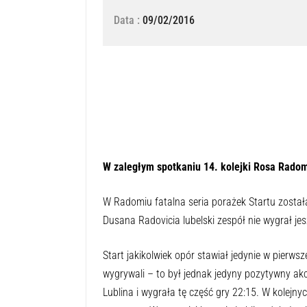
Data :
09/02/2016
Naciśnij przycisk odtwarzania, aby 
0:00
W zaległym spotkaniu 14. kolejki Rosa Radom 
W Radomiu fatalna seria porażek Startu została
Dusana Radovicia lubelski zespół nie wygrał je
Start jakikolwiek opór stawiał jedynie w pierw
wygrywali – to był jednak jedyny pozytywny akc
Lublina i wygrała tę część gry 22:15. W kolejny