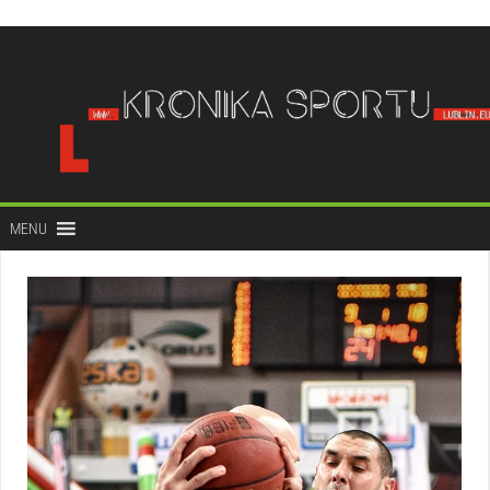
do
treści
MENU