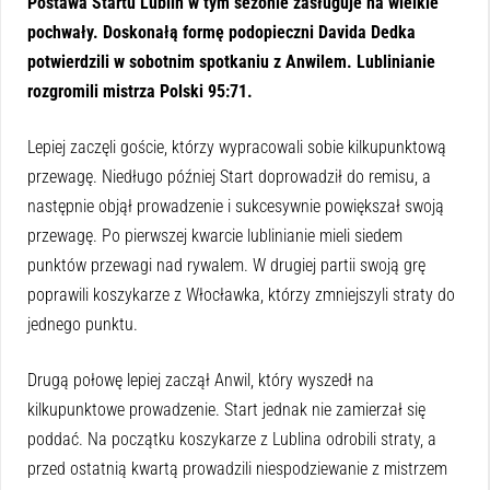
Postawa Startu Lublin w tym sezonie zasługuje na wielkie
pochwały. Doskonałą formę podopieczni Davida Dedka
potwierdzili w sobotnim spotkaniu z Anwilem. Lublinianie
rozgromili mistrza Polski 95:71.
Lepiej zaczęli goście, którzy wypracowali sobie kilkupunktową
przewagę. Niedługo później Start doprowadził do remisu, a
następnie objął prowadzenie i sukcesywnie powiększał swoją
przewagę. Po pierwszej kwarcie lublinianie mieli siedem
punktów przewagi nad rywalem. W drugiej partii swoją grę
poprawili koszykarze z Włocławka, którzy zmniejszyli straty do
jednego punktu.
Drugą połowę lepiej zaczął Anwil, który wyszedł na
kilkupunktowe prowadzenie. Start jednak nie zamierzał się
poddać. Na początku koszykarze z Lublina odrobili straty, a
przed ostatnią kwartą prowadzili niespodziewanie z mistrzem