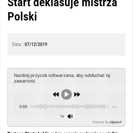
Start deklasuje mistrza
Polski
Data :
07/12/2019
Naciśnij przycisk odtwarzania, aby odsłuchać tę
zawartość
0:00
-:--
1x
Powered By
GSpeech