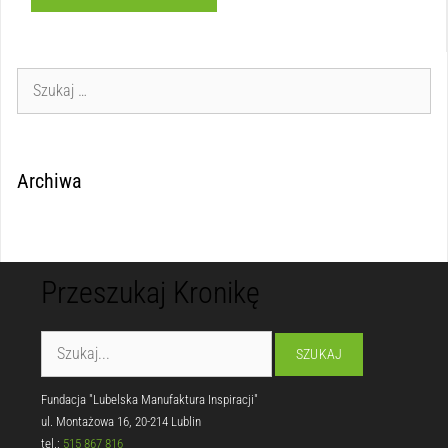
Archiwa
Przeszukaj Kronikę
Fundacja "Lubelska Manufaktura Inspiracji"
ul. Montażowa 16, 20-214 Lublin
tel.:
515 867 816