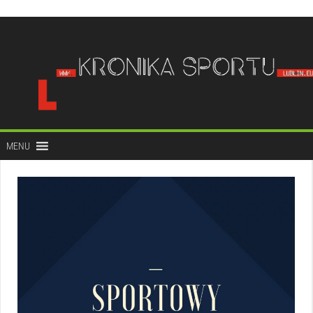
do
treści
MENU