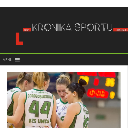
do
treści
MENU