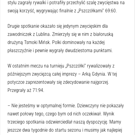
stylu zagrały rywalki i potrafiły przechylić szalę zwycięstwa na
swoją korzyść, wygrywając finalnie z „Pszczółkami” 69:60.
Drugie spotkanie okazało się jedynym zwycięskim dla
zawodniczek z Lublina. Zmierzyły się w nim z białoruską
drużyną Tsmoki Mińsk. Polki dominowały na każdej
płaszczyźnie i pewnie wygrały dwudziestoma punktami.
W ostatnim meczu na turnieju „Pszczółki” rywalizowały z
późniejszym zwycięzcą całej imprezy – Arką Gdynia. W tej
potyczce zaprezentowały się zdecydowanie najgorzej.
Przegrały aż 71:94.
– Nie jesteśmy w optymalnej formie. Dziewczyny nie pokazały
nawet połowy tego, czego bym od nich oczekiwał. Wynik
trzeciego spotkania odzwierciedlał naszą dyspozycję. Mamy
jeszcze dwa tygodnie do startu sezonu i musimy jak najlepiej