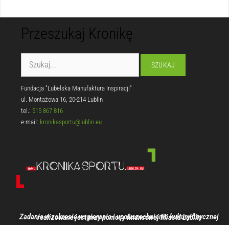
Przeszukaj Kronikę
Fundacja "Lubelska Manufaktura Inspiracji"
ul. Montażowa 16, 20-214 Lublin
tel.:
515 867 816
e-mail:
kronikasportu@lublin.eu
Zadanie w zakresie wspierania i upowszechniania kultury fizycznej realizowane jest przy pomocy finansowej Miasta Lublin