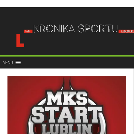
do
treści
MENU