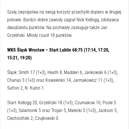
Szalę zwycięstwa na swoją korzyść przechylili dopiero w drugiej
połowie. Bardzo dobre zawody zagrał Nick Kellogg, zdobywca
dwudziestu punktów. Na pochwały zasługuje także Jan
Grzeliński. Młody rzucił 18 punktów.
WKS Śląsk Wrocław – Start Lublin 68:75 (17:14, 17:20,
15:21, 19:20)
Śląsk: Smith 17 (1×3), Heath 8, Madden 6, Jankowski 6 (1×3),
Chanas 3 (1×3) oraz Kowalenko 14, Jarmakowicz 11 (1×3),
Sutton 2, N. Kulon 1.
Start: Kellogg 20, Grzeliński 18 (1×3), Czumakow 10, Poole 5
(1×3), Salamonik 5 oraz Trojan 5, Małecki 5 (1×3), Jackson 5,
Ciechociński 2, Czujkowski 0.