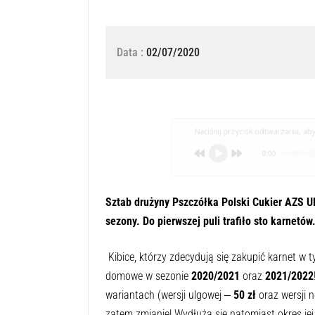
Data :
02/07/2020
Naciśnij przycisk odtwarzania, aby 
0:00
Sztab drużyny Pszczółka Polski Cukier AZS U
sezony. Do pierwszej puli trafiło sto karnetów
Kibice, którzy zdecydują się zakupić karnet w
domowe w sezonie
2020/2021
oraz
2021/2022
wariantach (wersji ulgowej ‒
50 zł
oraz wersji 