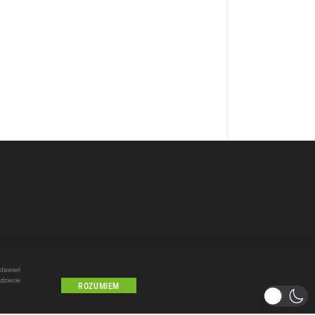
stawień
dziecie
ROZUMIEM