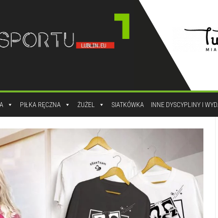
A
PIŁKA RĘCZNA
ŻUŻEL
SIATKÓWKA
INNE DYSCYPLINY I WY