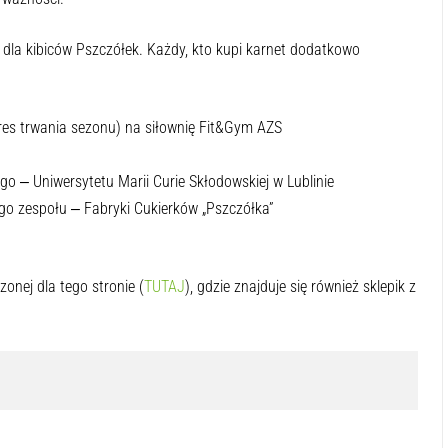
 ważności.
 dla kibiców Pszczółek. Każdy, kto kupi karnet dodatkowo
kres trwania sezonu) na siłownię Fit&Gym AZS
o ‒ Uniwersytetu Marii Curie Skłodowskiej w Lublinie
go zespołu ‒ Fabryki Cukierków „Pszczółka”
nej dla tego stronie (
TUTAJ
), gdzie znajduje się również sklepik z