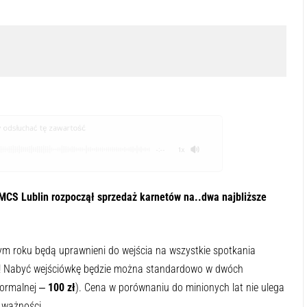
odsłuchać tę zawartość
-:--
1x
MCS Lublin rozpoczął sprzedaż karnetów na..dwa najbliższe
.
 tym roku będą uprawnieni do wejścia na wszystkie spotkania
! Nabyć wejściówkę będzie można standardowo w dwóch
normalnej ‒
100 zł
). Cena w porównaniu do minionych lat nie ulega