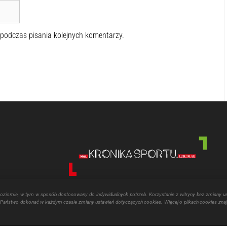
 podczas pisania kolejnych komentarzy.
poziomie, w tym w sposób dostosowany do indywidualnych potrzeb. Korzystanie z witryny bez zmiany u
aństwo dokonać w każdym czasie zmiany ustawień dotyczących cookies. Więcej o plikach cookies znaj