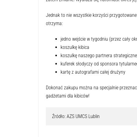
zatem zmianie! Wydłuża się natomiast okres jej
Jednak to nie wszystkie korzyści przygotowane
otrzyma:
jedno wejście w tygodniu (przez cały o
koszulkę kibica
koszulkę naszego partnera strategiczneg
kuferek słodyczy od sponsora tytularne
kartę z autografami całej drużyny
Dokonać zakupu można na specjalnie przeznaczo
gadżetami dla kibiców!
Źródło: AZS UMCS Lublin