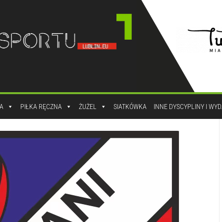
A
PIŁKA RĘCZNA
ŻUŻEL
SIATKÓWKA
INNE DYSCYPLINY I WY