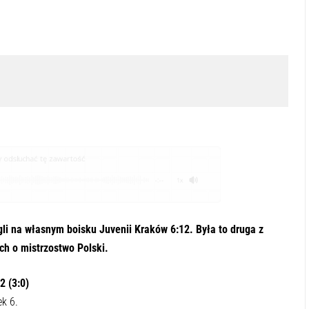
odsłuchać tę zawartość
-:--
1x
gli na własnym boisku Juvenii Kraków 6:12. Była to druga z
ch o mistrzostwo Polski.
2 (3:0)
k 6.