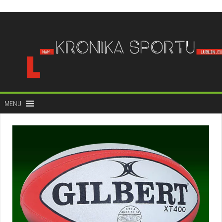
do
treści
MENU