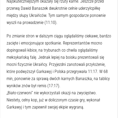
Najskuteczniejszym okazały się rzuty karne. Jeszcze przed
przerwą Dawid Banaszek dwukrotnie celnie uderzyłcpiłkę
między słupy Ukraińców. Tym samym gospodarze ponownie
wyszli na prowadzenie (11:10).
Po zmianie stron w dalszym ciągu oglądaliśmy ciekawe, bardzo
zacięte i emocjonujące spotkanie. Reprezentantów mocno
dopingowali kibice, na trybunach co chwila oglądaliśmy
meksykańską falę. Jednak lepiej na boisku prezentowali się
mocni fizycznie Ukraińcy. Przyjezdni zanotowali przyłożenie,
które podwyższył Garkawyj i Polska przegrywała 11:17. W 68
min, ponownie za sprawą dwóch karnych Banaszka, na tablicy
wyników znów był remis (17:17).
„Biało-czerwoni” nie wykorzystali okazji na zwycięstwo.
Niestety, celny kop, już w doliczonym czasie gry, wykonał
Garkawyj i tym zapewnił swojej ekipie wygraną.