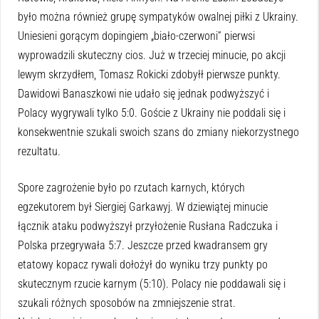
było można również grupę sympatyków owalnej piłki z Ukrainy.
Uniesieni gorącym dopingiem „biało-czerwoni” pierwsi
wyprowadzili skuteczny cios. Już w trzeciej minucie, po akcji
lewym skrzydłem, Tomasz Rokicki zdobyłł pierwsze punkty.
Dawidowi Banaszkowi nie udało się jednak podwyższyć i
Polacy wygrywali tylko 5:0. Goście z Ukrainy nie poddali się i
konsekwentnie szukali swoich szans do zmiany niekorzystnego
rezultatu.
Spore zagrożenie było po rzutach karnych, których
egzekutorem był Siergiej Garkawyj. W dziewiątej minucie
łącznik ataku podwyższył przyłożenie Rusłana Radczuka i
Polska przegrywała 5:7. Jeszcze przed kwadransem gry
etatowy kopacz rywali dołożył do wyniku trzy punkty po
skutecznym rzucie karnym (5:10). Polacy nie poddawali się i
szukali różnych sposobów na zmniejszenie strat.