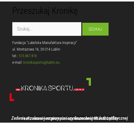
Przeszukaj Kronikę
Fundacja "Lubelska Manufaktura Inspiracji"
ul. Montażowa 16, 20-214 Lublin
tel.:
515 867 816
e-mail:
kronikasportu@lublin.eu
Zadanie w zakresie wspierania i upowszechniania kultury fizycznej realizowane jest przy pomocy finansowej Miasta Lublin