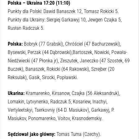
Polska – Ukraina 17:20 (11:10)
Punkty dla Polski: Dawid Banaszek 12, Tomasz Rokicki 5.
Punkty dla Ukrainy: Siergiej Garkawyj 10, Jewgen Czajka 5,
Rusłan Radczuk 5.
Polska:
Bobryk (77 Grabski), Chróściel (47 Bachurzewski),
Bysewski, Perzak (44 Dąbrowski),Bartoszek, Nowicki, Powała-
Niedźwiecki (47 Płonka jr), Zeszutek, Janeczko (47 Szostek, 69
Buczek), Banaszek, Rokicki (64 Rakowski), Szrejber (20
Reksulak), Gasik, Sirocki, Popławski.
Ukarina:
Kramarenko, Kirsanow, Czajka (56 Aleksandruk),
Lomakin, Lytvynenko, Radczuk 5, Kosariew, Inachyi,
Vertyleetskyi, Tserkovniy (64 D. Masiukov), Garkawyj, P.
Masiukov, Ponomarenko, Voitov, Krasnodemskiy.
Sędziował jako główny:
Tomas Tuma (Czechy).