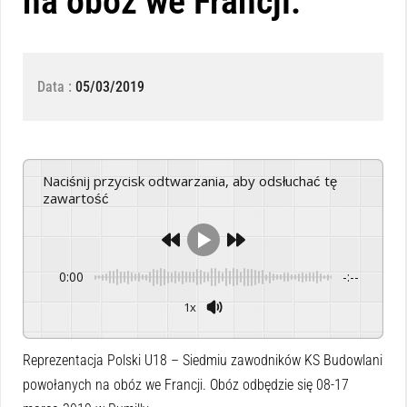
na obóz we Francji.
Data :
05/03/2019
Naciśnij przycisk odtwarzania, aby odsłuchać tę
zawartość
0:00
-:--
1x
Powered By
GSpeech
Reprezentacja Polski U18 – Siedmiu zawodników KS Budowlani
powołanych na obóz we Francji. Obóz odbędzie się 08-17