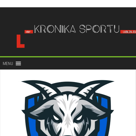
do
treści
MENU