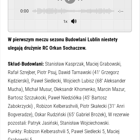
0:00
-:--
1x
Powered By
GSpeech
W pierwszym meczu sezonu Budowlani Lublin niestety
ulegają drużynie RC Orkan Sochaczew.
Skład-Budowlani:
Stanisław Kasprzak, Maciej Grabowski,
Rafał Szrejber, Piotr Psuj, Dawid Tarnawski (41′ Grzegorz
Kędzierski), Paweł Siedlecki, Wojciech Lubisz (68′ Aleksander
Mucha), Michał Musur, Oleksandr Khomenko, Marcin Mazur,
Bartosz Szczukocki, Paweł Niedziółka (45′ Bartosz
Zabokrzycki) , Robizon Kelberashvili, Piotr Skałecki (31′ Anri
Bogveradze), Oskar Rudziński (65′ Gabriel Brożek), W rezerwie
pozostali: Patryk Jasiński, Stanisław Wojciechowski.
Punkty: Robizon Kelberashvili 5, Paweł Siedlecki 5, Maciej
Grabowski 5.