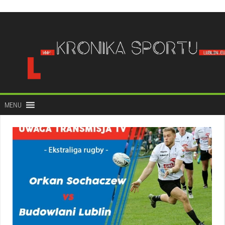
do
treści
MENU