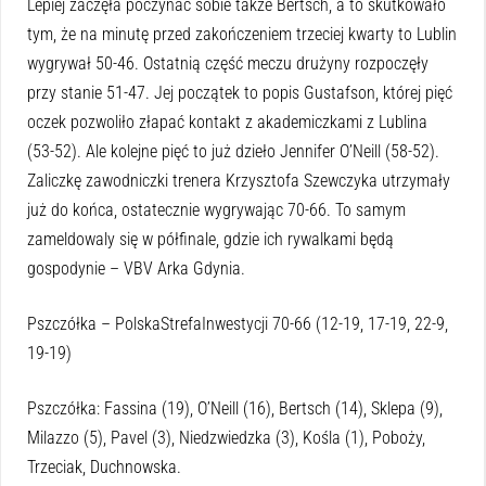
Lepiej zaczęła poczynać sobie także Bertsch, a to skutkowało
tym, że na minutę przed zakończeniem trzeciej kwarty to Lublin
wygrywał 50-46. Ostatnią część meczu drużyny rozpoczęły
przy stanie 51-47. Jej początek to popis Gustafson, której pięć
oczek pozwoliło złapać kontakt z akademiczkami z Lublina
(53-52). Ale kolejne pięć to już dzieło Jennifer O’Neill (58-52).
Zaliczkę zawodniczki trenera Krzysztofa Szewczyka utrzymały
już do końca, ostatecznie wygrywając 70-66. To samym
zameldowaly się w półfinale, gdzie ich rywalkami będą
gospodynie – VBV Arka Gdynia.
Pszczółka – PolskaStrefaInwestycji 70-66 (12-19, 17-19, 22-9,
19-19)
Pszczółka: Fassina (19), O’Neill (16), Bertsch (14), Sklepa (9),
Milazzo (5), Pavel (3), Niedzwiedzka (3), Kośla (1), Poboży,
Trzeciak, Duchnowska.