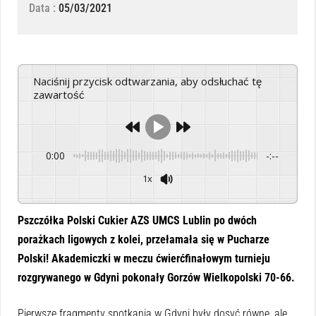
Data :
05/03/2021
Naciśnij przycisk odtwarzania, aby odsłuchać tę
zawartość
0:00
-:--
1x
Powered By
GSpeech
Pszczółka Polski Cukier AZS UMCS Lublin po dwóch
porażkach ligowych z kolei, przełamała się w Pucharze
Polski! Akademiczki w meczu ćwierćfinałowym turnieju
rozgrywanego w Gdyni pokonały Gorzów Wielkopolski 70-66.
Pierwsze fragmenty spotkania w Gdyni były dosyć równe, ale