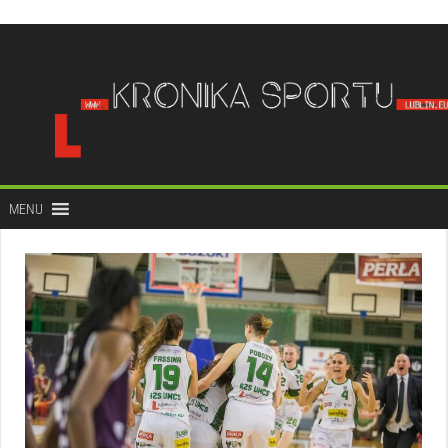
do
treści
MENU