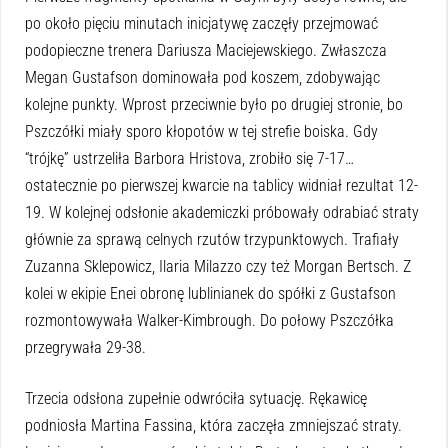
po około pięciu minutach inicjatywę zaczęły przejmować
podopieczne trenera Dariusza Maciejewskiego. Zwłaszcza
Megan Gustafson dominowała pod koszem, zdobywając
kolejne punkty. Wprost przeciwnie było po drugiej stronie, bo
Pszczółki miały sporo kłopotów w tej strefie boiska. Gdy
“trójkę” ustrzeliła Barbora Hristova, zrobiło się 7-17…
ostatecznie po pierwszej kwarcie na tablicy widniał rezultat 12-
19. W kolejnej odsłonie akademiczki próbowały odrabiać straty
głównie za sprawą celnych rzutów trzypunktowych. Trafiały
Zuzanna Sklepowicz, Ilaria Milazzo czy też Morgan Bertsch. Z
kolei w ekipie Enei obronę lublinianek do spółki z Gustafson
rozmontowywała Walker-Kimbrough. Do połowy Pszczółka
przegrywała 29-38.
Trzecia odsłona zupełnie odwróciła sytuację. Rękawicę
podniosła Martina Fassina, która zaczęła zmniejszać straty.