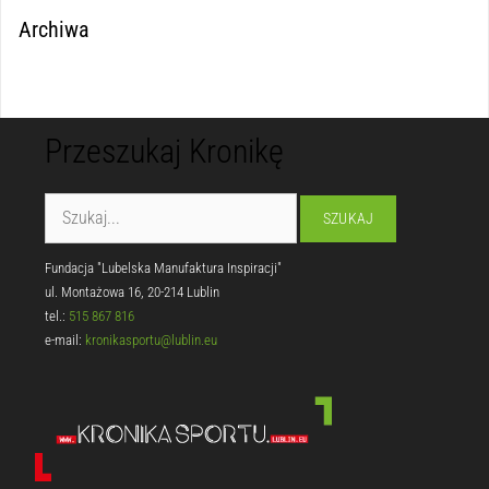
Archiwa
Przeszukaj Kronikę
Fundacja "Lubelska Manufaktura Inspiracji"
ul. Montażowa 16, 20-214 Lublin
tel.:
515 867 816
e-mail:
kronikasportu@lublin.eu