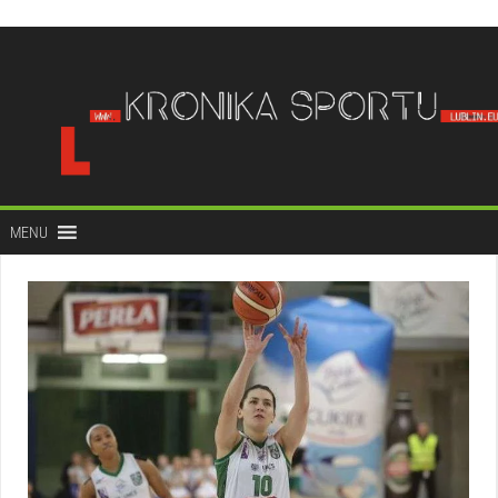
do
treści
MENU