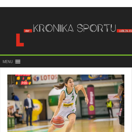
do
treści
MENU