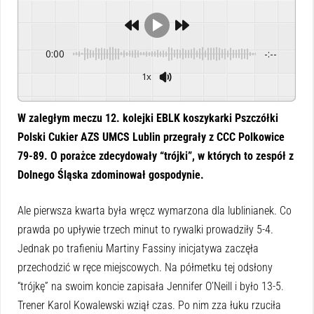
0:00
-:--
1x
Powered By
GSpeech
W zaległym meczu 12. kolejki EBLK koszykarki Pszczółki
Polski Cukier AZS UMCS Lublin przegrały z CCC Polkowice
79-89. O porażce zdecydowały “trójki”, w których to zespół z
Dolnego Śląska zdominował gospodynie.
Ale pierwsza kwarta była wręcz wymarzona dla lublinianek. Co
prawda po upływie trzech minut to rywalki prowadziły 5-4.
Jednak po trafieniu Martiny Fassiny inicjatywa zaczęła
przechodzić w ręce miejscowych. Na półmetku tej odsłony
“trójkę” na swoim koncie zapisała Jennifer O’Neill i było 13-5.
Trener Karol Kowalewski wziął czas. Po nim zza łuku rzuciła