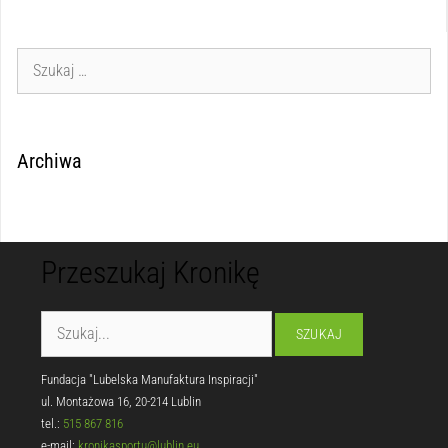
Archiwa
Przeszukaj Kronikę
Fundacja "Lubelska Manufaktura Inspiracji"
ul. Montażowa 16, 20-214 Lublin
tel.:
515 867 816
e-mail:
kronikasportu@lublin.eu