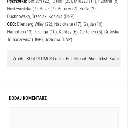
Pszczółka:
Bertsch (22), O’Neill (20), Milazzo (11), Fassina (8),
Niedźwiedzka (7), Pavel (7), Poboży (2), Kośla (2),
Duchnowska, Trzeciak, Kosicka (DNP)
CCC:
Ellenberg-Wiley (22), Nacickaite (17), Gajda (16),
Hampton (13), Telenga (10), Kantzy (6), Gertchen (5), Grabska,
Tomaszewicz (DNP), Jeziorna (DNP)
Źródło: KU AZS UMCS Lublin. Fot. Michał Piłat. Tekst: Kamil Woj
DODAJ KOMENTARZ