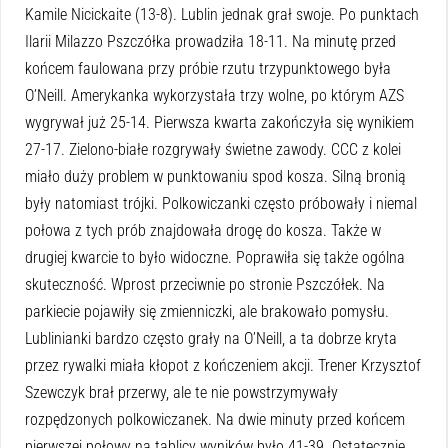
Kamile Nicickaite (13-8). Lublin jednak grał swoje. Po punktach
Ilarii Milazzo Pszczółka prowadziła 18-11. Na minutę przed
końcem faulowana przy próbie rzutu trzypunktowego była
O’Neill. Amerykanka wykorzystała trzy wolne, po którym AZS
wygrywał już 25-14. Pierwsza kwarta zakończyła się wynikiem
27-17. Zielono-białe rozgrywały świetne zawody. CCC z kolei
miało duży problem w punktowaniu spod kosza. Silną bronią
były natomiast trójki. Polkowiczanki często próbowały i niemal
połowa z tych prób znajdowała drogę do kosza. Także w
drugiej kwarcie to było widoczne. Poprawiła się także ogólna
skuteczność. Wprost przeciwnie po stronie Pszczółek. Na
parkiecie pojawiły się zmienniczki, ale brakowało pomysłu.
Lublinianki bardzo często grały na O’Neill, a ta dobrze kryta
przez rywalki miała kłopot z kończeniem akcji. Trener Krzysztof
Szewczyk brał przerwy, ale te nie powstrzymywały
rozpędzonych polkowiczanek. Na dwie minuty przed końcem
pierwszej połowy na tablicy wyników było 41-39. Ostatecznie