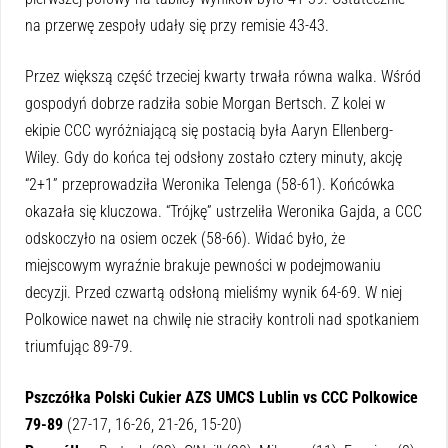
na przerwę zespoły udały się przy remisie 43-43.
Przez większą część trzeciej kwarty trwała równa walka. Wśród
gospodyń dobrze radziła sobie Morgan Bertsch. Z kolei w
ekipie CCC wyróżniającą się postacią była Aaryn Ellenberg-
Wiley. Gdy do końca tej odsłony zostało cztery minuty, akcję
“2+1” przeprowadziła Weronika Telenga (58-61). Końcówka
okazała się kluczowa. “Trójkę” ustrzeliła Weronika Gajda, a CCC
odskoczyło na osiem oczek (58-66). Widać było, że
miejscowym wyraźnie brakuje pewności w podejmowaniu
decyzji. Przed czwartą odsłoną mieliśmy wynik 64-69. W niej
Polkowice nawet na chwilę nie straciły kontroli nad spotkaniem
triumfując 89-79.
Pszczółka Polski Cukier AZS UMCS Lublin vs CCC Polkowice
79-89
(27-17, 16-26, 21-26, 15-20)