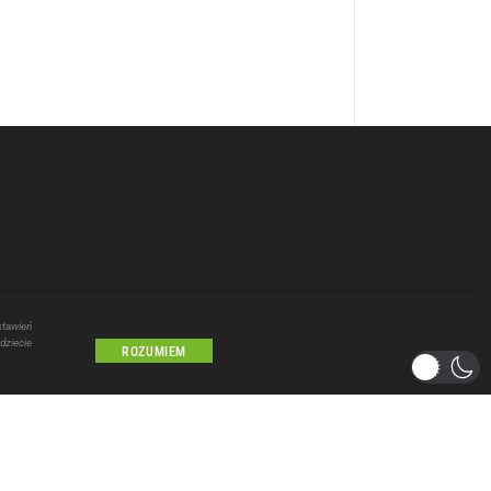
stawień
dziecie
ROZUMIEM