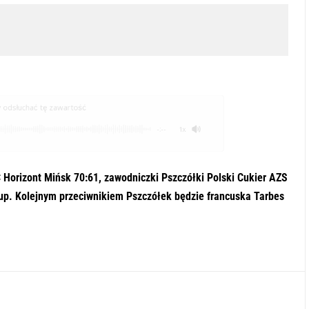
odsłuchać tę zawartość
-:--
1x
 Horizont Mińsk 70:61, zawodniczki Pszczółki Polski Cukier AZS
up. Kolejnym przeciwnikiem Pszczółek będzie francuska Tarbes