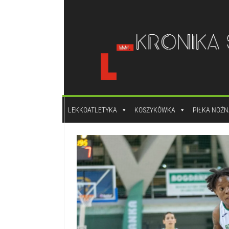
do
treści
LEKKOATLETYKA
KOSZYKÓWKA
PIŁKA NOŻN