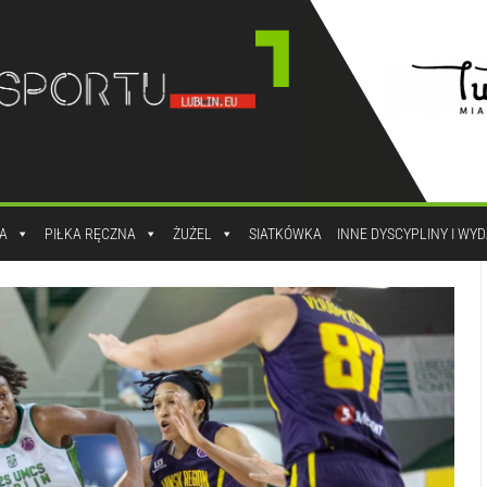
A
PIŁKA RĘCZNA
ŻUŻEL
SIATKÓWKA
INNE DYSCYPLINY I WY