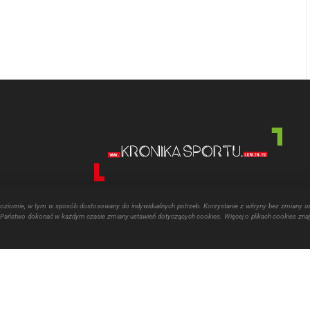
poziomie, w tym w sposób dostosowany do indywidualnych potrzeb. Korzystanie z witryny bez zmiany u
aństwo dokonać w każdym czasie zmiany ustawień dotyczących cookies. Więcej o plikach cookies znaj