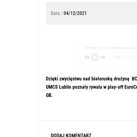
Data :
04/12/2021
Naciśnij przycisk odtwarzania, aby 
0:00
Dzięki zwycięstwu nad białoruską drużyną BC
UMCS Lublin poznały rywala w play-off EuroC
GB.
DODAJ KOMENTARZ