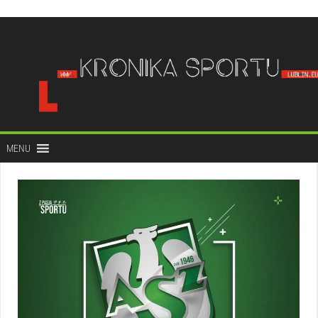
do
treści
MENU