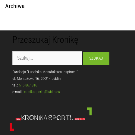
Archiwa
Przeszukaj Kronikę
Fundacja "Lubelska Manufaktura Inspiracji"
ul. Montażowa 16, 20-214 Lublin
tel.:
515 867 816
e-mail:
kronikasportu@lublin.eu