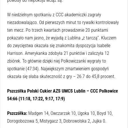
powody do niepokoju wciąż są.
W niedzielnym spotkaniu z CCC akademiczki zagrały
niezadowalająco. Od pierwszych minut to rywalki kontrolowały
ten mecz. Po trzech kwartach prowadzenie 20 punktami
pokazało nam jasno, że wyjadą z Lublina „z tarczą”. Kluczem
do zwycięstwa okazała się znakomita dyspozycja Isabelle
Harrison. Amerykanka zdobyła 21 punktów i zaliczyła 12
zbiórek. To głównie dzięki niej Polkowiczanki wygrały to
spotkanie (47:34). Największym zmartwieniem gospodyń
okazała się słaba skuteczność z gry – 26.7 do 45,8 procent.
Pszczółka Polski Cukier AZS UMCS Lublin – CCC Polkowice
54:66 (11:18, 17:22, 9:17, 17:9)
Pszczółka:
Madgen 14, Owczarzak 10, Ugoka 10, Boyd 10,
Dorogobozowa 5, Mistygacz 3, Dobrowolska 2, Jujka 0.