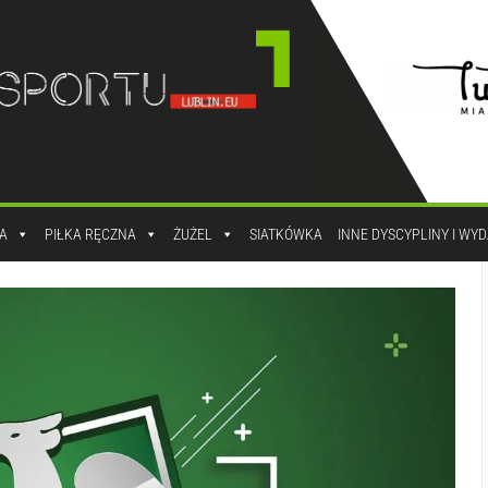
A
PIŁKA RĘCZNA
ŻUŻEL
SIATKÓWKA
INNE DYSCYPLINY I WY