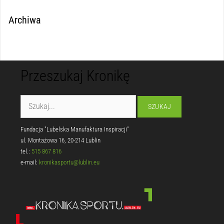
Archiwa
Przeszukaj Kronikę
Fundacja "Lubelska Manufaktura Inspiracji"
ul. Montażowa 16, 20-214 Lublin
tel.:
515 867 816
e-mail:
kronikasportu@lublin.eu