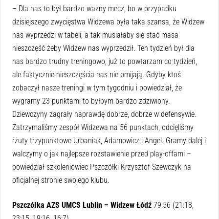
– Dla nas to był bardzo ważny mecz, bo w przypadku
dzisiejszego zwycięstwa Widzewa była taka szansa, że Widzew
nas wyprzedzi w tabeli, a tak musiałaby się stać masa
nieszczęść żeby Widzew nas wyprzedził. Ten tydzień był dla
nas bardzo trudny treningowo, już to powtarzam co tydzień,
ale faktycznie nieszczęścia nas nie omijają. Gdyby ktoś
zobaczył nasze treningi w tym tygodniu i powiedział, że
wygramy 23 punktami to byłbym bardzo zdziwiony.
Dziewczyny zagrały naprawdę dobrze, dobrze w defensywie.
Zatrzymaliśmy zespół Widzewa na 56 punktach, odcięliśmy
rzuty trzypunktowe Urbaniak, Adamowicz i Angel. Gramy dalej i
walczymy o jak najlepsze rozstawienie przed play-offami –
powiedział szkoleniowiec Pszczółki Krzysztof Szewczyk na
oficjalnej stronie swojego klubu.
Pszczółka AZS UMCS Lublin – Widzew Łódź
79:56 (21:18,
23:15, 19:16, 16:7)