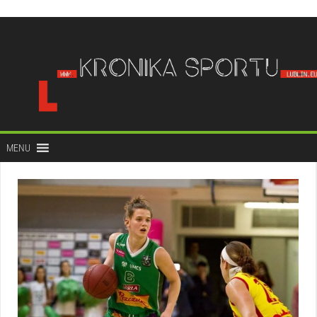
do
treści
MENU