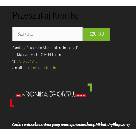
Przeszukaj Kronikę
Fundacja "Lubelska Manufaktura Inspiracji"
ul. Montażowa 16, 20-214 Lublin
tel.:
515 867 816
e-mail:
kronikasportu@lublin.eu
Zadanie w zakresie wspierania i upowszechniania kultury fizycznej realizowane jest przy pomocy finansowej Miasta Lublin