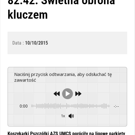
82:42. Świetna obrona
kluczem
Data :
10/10/2015
Naciśnij przycisk odtwarzania, aby odsłuchać tę
zawartość
0:00
-:--
1x
Powered By
GSpeech
Koszykarki Pszczółki AZS UMCS poróciły na ligowe parkiety