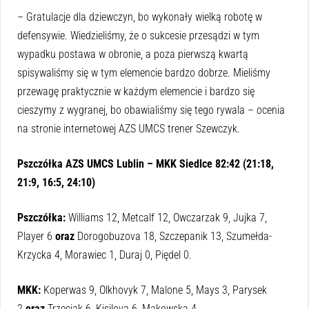
– Gratulacje dla dziewczyn, bo wykonały wielką robotę w
defensywie. Wiedzieliśmy, że o sukcesie przesądzi w tym
wypadku postawa w obronie, a poza pierwszą kwartą
spisywaliśmy się w tym elemencie bardzo dobrze. Mieliśmy
przewagę praktycznie w każdym elemencie i bardzo się
cieszymy z wygranej, bo obawialiśmy się tego rywala – ocenia
na stronie internetowej AZS UMCS trener Szewczyk.
Pszczółka AZS UMCS Lublin – MKK Siedlce 82:42 (21:18,
21:9, 16:5, 24:10)
Pszczółka:
Williams 12, Metcalf 12, Owczarzak 9, Jujka 7,
Player 6
oraz
Dorogobuzova 18, Szczepanik 13, Szumełda-
Krzycka 4, Morawiec 1, Duraj 0, Piędel 0.
MKK:
Koperwas 9, Olkhovyk 7, Malone 5, Mays 3, Parysek
2
oraz
Trzeciak 6, Kisilova 6, Makowska 4.