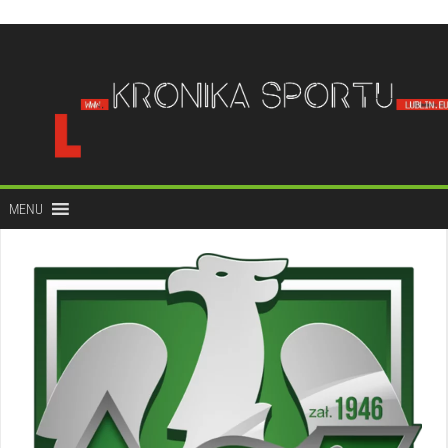
do
treści
MENU