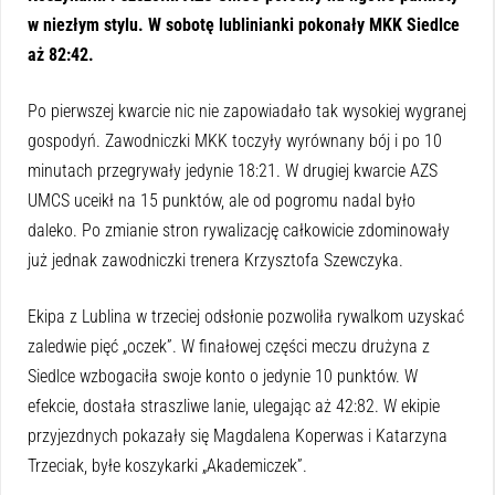
w niezłym stylu. W sobotę lublinianki pokonały MKK Siedlce
aż 82:42.
Po pierwszej kwarcie nic nie zapowiadało tak wysokiej wygranej
gospodyń. Zawodniczki MKK toczyły wyrównany bój i po 10
minutach przegrywały jedynie 18:21. W drugiej kwarcie AZS
UMCS uceikł na 15 punktów, ale od pogromu nadal było
daleko. Po zmianie stron rywalizację całkowicie zdominowały
już jednak zawodniczki trenera Krzysztofa Szewczyka.
Ekipa z Lublina w trzeciej odsłonie pozwoliła rywalkom uzyskać
zaledwie pięć „oczek”. W finałowej części meczu drużyna z
Siedlce wzbogaciła swoje konto o jedynie 10 punktów. W
efekcie, dostała straszliwe lanie, ulegając aż 42:82. W ekipie
przyjezdnych pokazały się Magdalena Koperwas i Katarzyna
Trzeciak, byłe koszykarki „Akademiczek”.