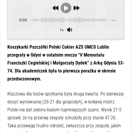
0:00
-:--
1x
Powered By
GSpeech
Koszykarki Pszczółki Polski Cukier AZS UMCS Lublin
przegrały w Gdyni w ostatnim meczu “V Memoriału
Franciszki Cegielskiej i Małgorzaty Dydek” z Arką Gdynia 53-
74. Dla akademiczek była to pierwsza porażka w okresie
przedsezonowym.
Kluczowa dla losów spotkania była druga kwarta. Po pierwszej
dosyć wyrównanej (26-21 dla gospodyń), w kolejnej mistrz
Polski nie dał zielono-białym najmniejszych szans. Wynik 21-5
sprawił, że na przerwę zespoły schodziły przy stanie 47-26.
Taka przewagę trudno odrobić, zwłaszcza przy zespole, jakim