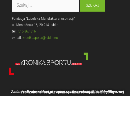
Fundacja "Lubelska Manufaktura Inspiracji"
ul. Montażowa 16, 20-214 Lublin
tel.:
515 867 816
e-mail:
kronikasportu@lublin.eu
Zadanie w zakresie wspierania i upowszechniania kultury fizycznej realizowane jest przy pomocy finansowej Miasta Lublin