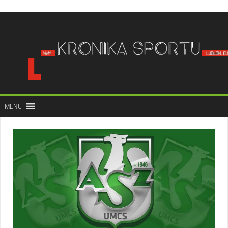
do
treści
MENU