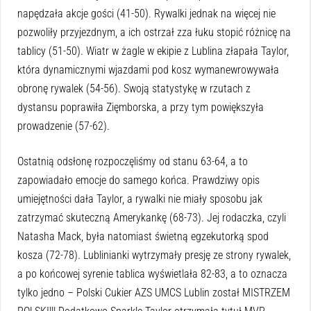
napędzała akcje gości (41-50). Rywalki jednak na więcej nie
pozwoliły przyjezdnym, a ich ostrzał zza łuku stopić różnicę na
tablicy (51-50). Wiatr w żagle w ekipie z Lublina złapała Taylor,
która dynamicznymi wjazdami pod kosz wymanewrowywała
obronę rywalek (54-56). Swoją statystykę w rzutach z
dystansu poprawiła Zięmborska, a przy tym powiększyła
prowadzenie (57-62).
Ostatnią odsłonę rozpoczęliśmy od stanu 63-64, a to
zapowiadało emocje do samego końca. Prawdziwy opis
umiejętności dała Taylor, a rywalki nie miały sposobu jak
zatrzymać skuteczną Amerykankę (68-73). Jej rodaczka, czyli
Natasha Mack, była natomiast świetną egzekutorką spod
kosza (72-78). Lublinianki wytrzymały presję ze strony rywalek,
a po końcowej syrenie tablica wyświetlała 82-83, a to oznacza
tylko jedno – Polski Cukier AZS UMCS Lublin został MISTRZEM