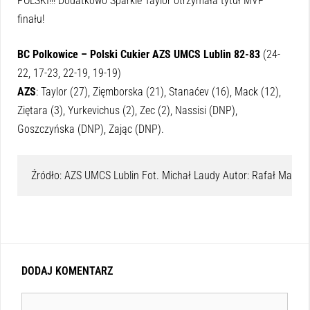
POLSKI!!! Dodatkowo Sparkle Taylor otrzymała tytuł MVP
finału!
BC Polkowice – Polski Cukier AZS UMCS Lublin 82-83
(24-
22, 17-23, 22-19, 19-19)
AZS
: Taylor (27), Zięmborska (21), Stanaćev (16), Mack (12),
Ziętara (3), Yurkevichus (2), Zec (2), Nassisi (DNP),
Goszczyńska (DNP), Zając (DNP).
Źródło: AZS UMCS Lublin Fot. Michał Laudy Autor: Rafał Małys
DODAJ KOMENTARZ