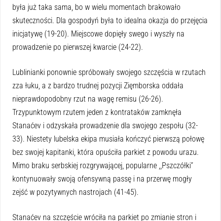
była już taka sama, bo w wielu momentach brakowało
skuteczności. Dla gospodyń była to idealna okazja do przejęcia
inicjatywę (19-20). Miejscowe dopięły swego i wyszły na
prowadzenie po pierwszej kwarcie (24-22).
Lublinianki ponownie spróbowały swojego szczęścia w rzutach
zza łuku, a z bardzo trudnej pozycji Zięmborska oddała
nieprawdopodobny rzut na wagę remisu (26-26).
Trzypunktowym rzutem jeden z kontrataków zamknęła
Stanaćev i odzyskała prowadzenie dla swojego zespołu (32-
33). Niestety lubelska ekipa musiała kończyć pierwszą połowę
bez swojej kapitanki, która opuściła parkiet z powodu urazu.
Mimo braku serbskiej rozgrywającej, popularne ,,Pszczółki”
kontynuowały swoją ofensywną passę i na przerwę mogły
zejść w pozytywnych nastrojach (41-45).
Stanaćev na szczęście wróciła na parkiet po zmianie stron i