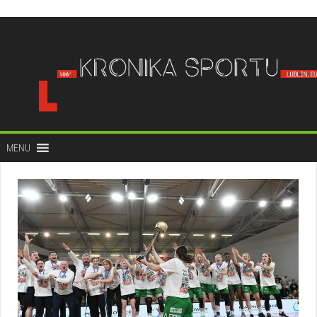
do
treści
MENU