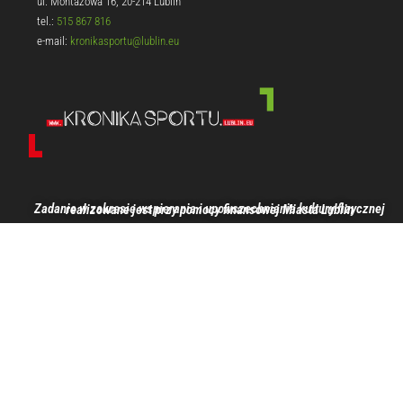
ul. Montażowa 16, 20-214 Lublin
tel.:
515 867 816
e-mail:
kronikasportu@lublin.eu
Zadanie w zakresie wspierania i upowszechniania kultury fizycznej realizowane jest przy pomocy finansowej Miasta Lublin