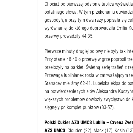
Chociaż po pierwszej odsłonie tablica wyświetla
ostatniego słowa. W tym przekonaniu utwierdzi
gospodyń, a przy tym dwa razy popisała się c
wyrównanie, do którego doprowadziła Emilia Koś
przerwy prowadziły 44-35.
Pierwsze minuty drugiej połowy nie były tak int
Przy stanie 48-40 o przerwę w grze poprosił tre
przełożyły na parkiet. Świetną serię trafień z
Przewaga lublinianek rosła w zatrważającym te
Stanaćev mieliśmy 62-41. Lubelska ekipa do ost
na potwierdzenie tych słów Aleksandra Kuczyń
większych problemów dowiozły zwycięstwo do ko
sięgnęły po komplet punktów (83-57).
Polski Cukier AZS UMCS Lublin – Crvena Zv
AZS UMCS
: Clouden (22), Mack (17), Kośla (13