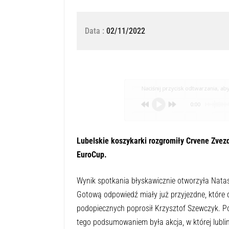
Data :
02/11/2022
Naciśnij przycisk odtwarzania, aby 
0:00
Lubelskie koszykarki rozgromiły Crvene Zvez
EuroCup.
Wynik spotkania błyskawicznie otworzyła Natas
Gotową odpowiedź miały już przyjezdne, które 
podopiecznych poprosił Krzysztof Szewczyk. Po 
tego podsumowaniem była akcja, w której lubli