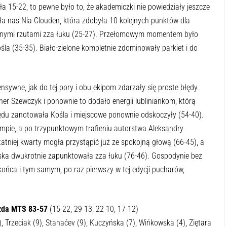
ła 15-22, to pewne było to, że akademiczki nie powiedziały jeszcze
ła nas Nia Clouden, która zdobyła 10 kolejnych punktów dla
elnymi rzutami zza łuku (25-27). Przełomowym momentem było
la (35-35). Biało-zielone kompletnie zdominowały parkiet i do
ensywne, jak do tej pory i obu ekipom zdarzały się proste błędy.
ner Szewczyk i ponownie to dodało energii lubliniankom, którą
 rzędu zanotowała Kośla i miejscowe ponownie odskoczyły (54-40).
mpie, a po trzypunktowym trafieniu autorstwa Aleksandry
atniej kwarty mogła przystąpić już ze spokojną głową (66-45), a
ska dwukrotnie zapunktowała zza łuku (76-46). Gospodynie bez
ńca i tym samym, po raz pierwszy w tej edycji pucharów,
ezda MTS 83-57
(15-22, 29-13, 22-10, 17-12)
), Trzeciak (9), Stanaćev (9), Kuczyńska (7), Wińkowska (4), Ziętara