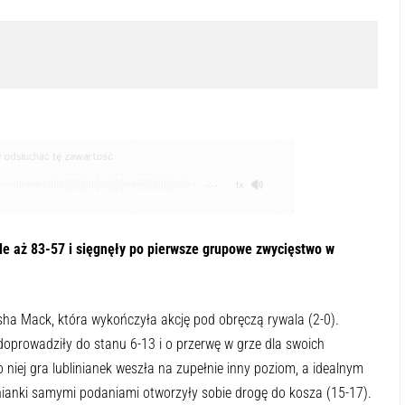
odsłuchać tę zawartość
-:--
1x
de aż 83-57 i sięgnęły po pierwsze grupowe zwycięstwo w
ha Mack, która wykończyła akcję pod obręczą rywala (2-0).
doprowadziły do stanu 6-13 i o przerwę w grze dla swoich
niej gra lublinianek weszła na zupełnie inny poziom, a idealnym
nianki samymi podaniami otworzyły sobie drogę do kosza (15-17).