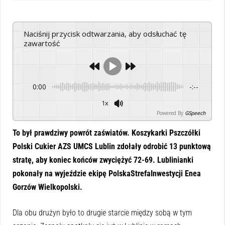
Naciśnij przycisk odtwarzania, aby odsłuchać tę
zawartość
0:00
-:--
1x
Powered By
GSpeech
To był prawdziwy powrót zaświatów. Koszykarki Pszczółki
Polski Cukier AZS UMCS Lublin zdołały odrobić 13 punktową
stratę, aby koniec końców zwyciężyć 72-69. Lublinianki
pokonały na wyjeździe ekipę PolskaStrefaInwestycji Enea
Gorzów Wielkopolski.
Dla obu drużyn było to drugie starcie między sobą w tym