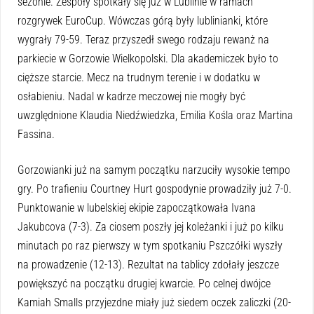
sezonie. Zespoły spotkały się już w Lublinie w ramach
rozgrywek EuroCup. Wówczas górą były lublinianki, które
wygrały 79-59. Teraz przyszedł swego rodzaju rewanż na
parkiecie w Gorzowie Wielkopolski. Dla akademiczek było to
cięższe starcie. Mecz na trudnym terenie i w dodatku w
osłabieniu. Nadal w kadrze meczowej nie mogły być
uwzględnione Klaudia Niedźwiedzka, Emilia Kośla oraz Martina
Fassina.
Gorzowianki już na samym początku narzuciły wysokie tempo
gry. Po trafieniu Courtney Hurt gospodynie prowadziły już 7-0.
Punktowanie w lubelskiej ekipie zapoczątkowała Ivana
Jakubcova (7-3). Za ciosem poszły jej koleżanki i już po kilku
minutach po raz pierwszy w tym spotkaniu Pszczółki wyszły
na prowadzenie (12-13). Rezultat na tablicy zdołały jeszcze
powiększyć na początku drugiej kwarcie. Po celnej dwójce
Kamiah Smalls przyjezdne miały już siedem oczek zaliczki (20-