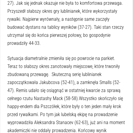
27). Jak się jednak okazuje nie była to komfortowa przewaga.
Przyszedł słabszy okres gry lublinianek, które wykorzystały
rywalki. Najpierw wyrównały, a następnie same zaczęły
budować dystans na tablicy wyników (37-27). Taki stan rzeczy
utrzymał się do końca pierwszej połowy, bo gospodynie
prowadziły 44-33.
Sytuacja diametralnie zmieniła się po powrocie na parkiet.
Teraz to słabszy okres zanotowały miejscowe, które trwoniły
zbudowaną przewagę. Skuteczną serię lublinianek
zapoczątkowała Jakubcova (52-41), a zamknęła Smalls (52-
47). Remis udało się osiągnąć w ostatniej kwarcie za sprawą
celnego rzutu Nastashy Mack (58-58).Wszystko skończyło się
happy-endem dla Pszczółek, które były o ten jeden mały krok
przed rywalkami. Po tym jak lubelską ekipę na prowadzenie
wyprowadziła Aleksandra Stanacev (62-63), już ani na moment
akademiczki nie oddały prowadzenia. Końcowy wynik