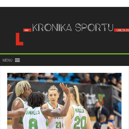
do
treści
MENU