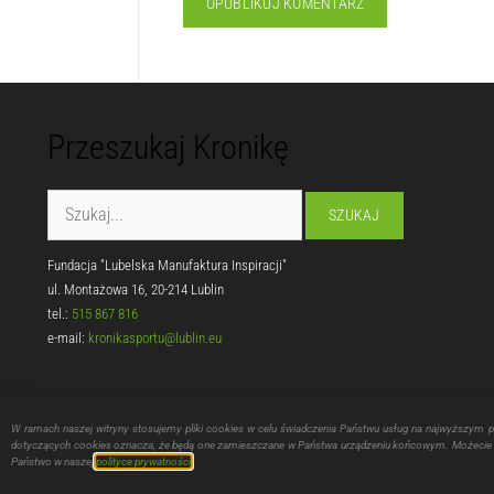
Przeszukaj Kronikę
Fundacja "Lubelska Manufaktura Inspiracji"
ul. Montażowa 16, 20-214 Lublin
tel.:
515 867 816
e-mail:
kronikasportu@lublin.eu
W ramach naszej witryny stosujemy pliki cookies w celu świadczenia Państwu usług na najwyższym 
dotyczących cookies oznacza, że będą one zamieszczane w Państwa urządzeniu końcowym. Możecie P
Zadanie w zakresie wspierania i upowsz
Państwo w naszej
polityce prywatności
.