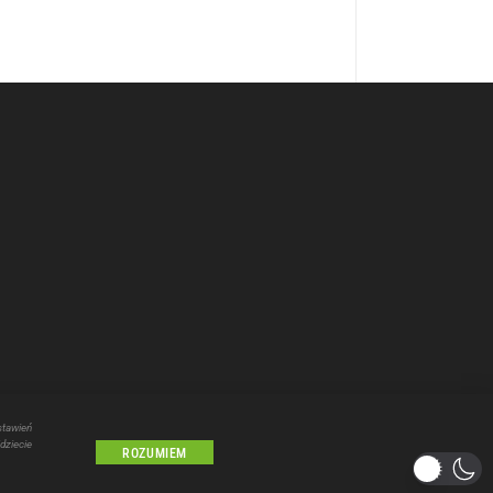
Wybierz i
posłuchaj
stawień
dziecie
Lublin
ROZUMIEM