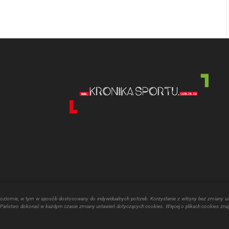
poziomie, w tym w sposób dostosowany do indywidualnych potrzeb. Korzystanie z witryny bez zmiany u
aństwo dokonać w każdym czasie zmiany ustawień dotyczących cookies. Więcej o plikach cookies znaj
echniania kultury fizycznej realizowane jest przy pomocy finansowej Miasta 