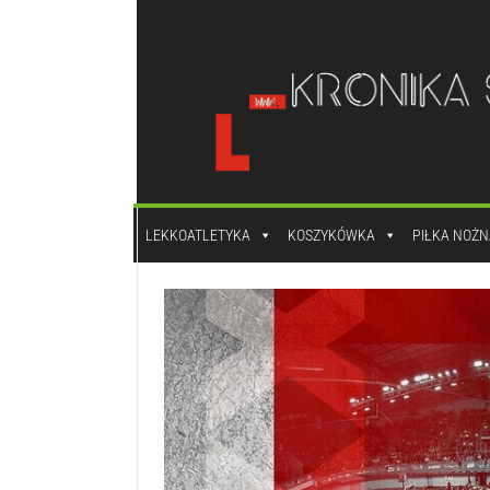
do
treści
LEKKOATLETYKA
KOSZYKÓWKA
PIŁKA NOŻN