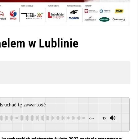
aelem w Lublinie
odsłuchać tę zawartość
-:--
1x
Powered By
GSpeech