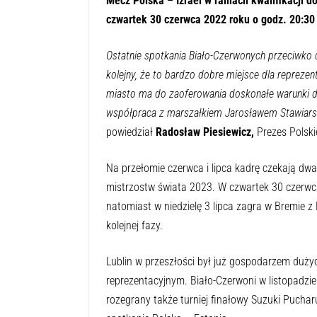
Mecz Polska – Izrael w ramach kwalifikacji d
czwartek 30 czerwca 2022 roku o godz. 20:30 
Ostatnie spotkania Biało-Czerwonych przeciwko d
kolejny, że to bardzo dobre miejsce dla reprezen
miasto ma do zaoferowania doskonałe warunki d
współpraca z marszałkiem Jarosławem Stawiarsk
powiedział
Radosław Piesiewicz,
Prezes Polski
Na przełomie czerwca i lipca kadrę czekają dw
mistrzostw świata 2023. W czwartek 30 czerwca 
natomiast w niedzielę 3 lipca zagra w Bremie 
kolejnej fazy.
Lublin w przeszłości był już gospodarzem duży
reprezentacyjnym. Biało-Czerwoni w listopadzi
rozegrany także turniej finałowy Suzuki Pucha