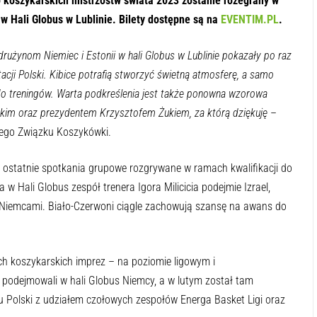
o koszykarskich mistrzostw świata 2023 zostanie rozegrany w
w Hali Globus w Lublinie. Bilety dostępne są na
EVENTIM.PL
.
rużynom Niemiec i Estonii w hali Globus w Lublinie pokazały po raz
tacji Polski. Kibice potrafią stworzyć świetną atmosferę, a samo
o treningów. Warta podkreślenia jest także ponowna wzorowa
im oraz prezydentem Krzysztofem Żukiem, za którą dziękuję
–
ego Związku Koszykówki.
a ostatnie spotkania grupowe rozgrywane w ramach kwalifikacji do
w Hali Globus zespół trenera Igora Milicicia podejmie Izrael,
z Niemcami. Biało-Czerwoni ciągle zachowują szansę na awans do
ch koszykarskich imprez – na poziomie ligowym i
e podejmowali w hali Globus Niemcy, a w lutym został tam
ru Polski z udziałem czołowych zespołów Energa Basket Ligi oraz