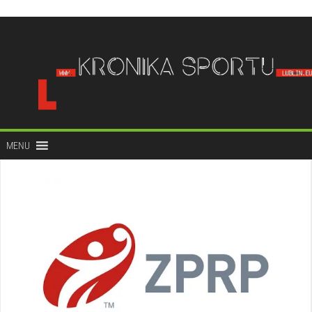
do
treści
MENU