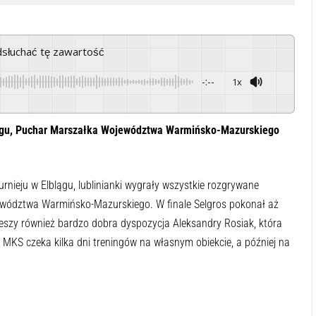
odsłuchać tę zawartość
-:--
1x
Powered By
GSpeech
blągu, Puchar Marszałka Województwa Warmińsko-Mazurskiego
rnieju w Elblągu, lublinianki wygrały wszystkie rozgrywane
ewództwa Warmińsko-Mazurskiego. W finale Selgros pokonał aż
eszy również bardzo dobra dyspozycja Aleksandry Rosiak, która
 MKS czeka kilka dni treningów na własnym obiekcie, a później na