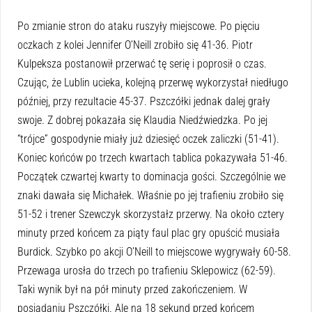
Po zmianie stron do ataku ruszyły miejscowe. Po pięciu
oczkach z kolei Jennifer O’Neill zrobiło się 41-36. Piotr
Kulpeksza postanowił przerwać tę serię i poprosił o czas.
Czując, że Lublin ucieka, kolejną przerwę wykorzystał niedługo
później, przy rezultacie 45-37. Pszczółki jednak dalej grały
swoje. Z dobrej pokazała się Klaudia Niedźwiedzka. Po jej
“trójce” gospodynie miały już dziesięć oczek zaliczki (51-41).
Koniec końców po trzech kwartach tablica pokazywała 51-46.
Początek czwartej kwarty to dominacja gości. Szczególnie we
znaki dawała się Michałek. Właśnie po jej trafieniu zrobiło się
51-52 i trener Szewczyk skorzystałz przerwy. Na około cztery
minuty przed końcem za piąty faul plac gry opuścić musiała
Burdick. Szybko po akcji O’Neill to miejscowe wygrywały 60-58.
Przewaga urosła do trzech po trafieniu Sklepowicz (62-59).
Taki wynik był na pół minuty przed zakończeniem. W
posiadaniu Pszczółki. Ale na 18 sekund przed końcem