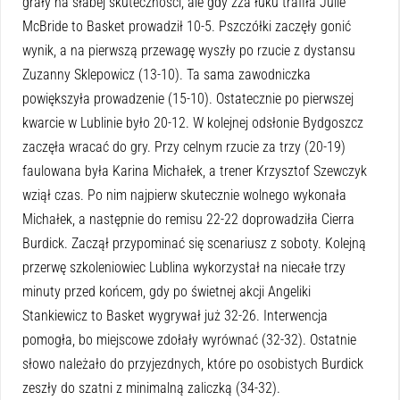
grały na słabej skuteczności, ale gdy zza łuku trafiła Julie
McBride to Basket prowadził 10-5. Pszczółki zaczęły gonić
wynik, a na pierwszą przewagę wyszły po rzucie z dystansu
Zuzanny Sklepowicz (13-10). Ta sama zawodniczka
powiększyła prowadzenie (15-10). Ostatecznie po pierwszej
kwarcie w Lublinie było 20-12. W kolejnej odsłonie Bydgoszcz
zaczęła wracać do gry. Przy celnym rzucie za trzy (20-19)
faulowana była Karina Michałek, a trener Krzysztof Szewczyk
wziął czas. Po nim najpierw skutecznie wolnego wykonała
Michałek, a następnie do remisu 22-22 doprowadziła Cierra
Burdick. Zaczął przypominać się scenariusz z soboty. Kolejną
przerwę szkoleniowiec Lublina wykorzystał na niecałe trzy
minuty przed końcem, gdy po świetnej akcji Angeliki
Stankiewicz to Basket wygrywał już 32-26. Interwencja
pomogła, bo miejscowe zdołały wyrównać (32-32). Ostatnie
słowo należało do przyjezdnych, które po osobistych Burdick
zeszły do szatni z minimalną zaliczką (34-32).