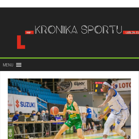
do
treści
MENU