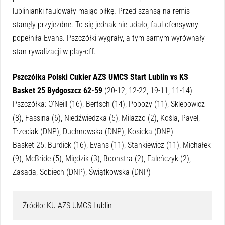
lublinianki faulowały mając piłkę. Przed szansą na remis
stanęły przyjezdne. To się jednak nie udało, faul ofensywny
popełniła Evans. Pszczółki wygrały, a tym samym wyrównały
stan rywalizacji w play-off.
Pszczółka Polski Cukier AZS UMCS Start Lublin vs KS
Basket 25 Bydgoszcz 62-59
(20-12, 12-22, 19-11, 11-14)
Pszczółka: O’Neill (16), Bertsch (14), Poboży (11), Sklepowicz
(8), Fassina (6), Niedźwiedzka (5), Milazzo (2), Kośla, Pavel,
Trzeciak (DNP), Duchnowska (DNP), Kosicka (DNP)
Basket 25: Burdick (16), Evans (11), Stankiewicz (11), Michałek
(9), McBride (5), Międzik (3), Boonstra (2), Faleńczyk (2),
Zasada, Sobiech (DNP), Świątkowska (DNP)
Źródło: KU AZS UMCS Lublin