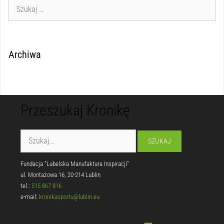
Archiwa
Przeszukaj Kronikę
Fundacja "Lubelska Manufaktura Inspiracji"
ul. Montażowa 16, 20-214 Lublin
tel.:
515 867 816
e-mail:
kronikasportu@lublin.eu