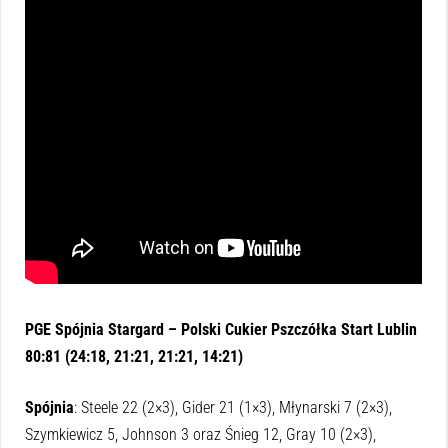
PGE Spójnia Stargard – Polski Cukier Pszczółka Start Lublin
80:81 (24:18, 21:21, 21:21, 14:21)
Spójnia
: Steele 22 (2×3), Gider 21 (1×3), Młynarski 7 (2×3),
Szymkiewicz 5, Johnson 3 oraz Śnieg 12, Gray 10 (2×3),