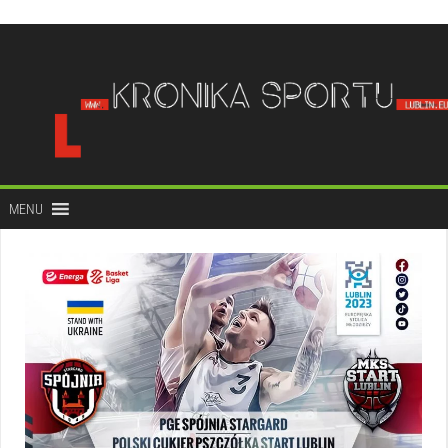
do
treści
MENU