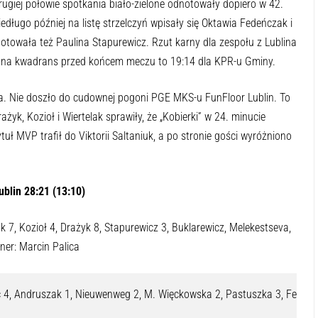
rugiej połowie spotkania biało-zielone odnotowały dopiero w 42.
długo później na listę strzelczyń wpisały się Oktawia Fedeńczak i
notowała też Paulina Stapurewicz. Rzut karny dla zespołu z Lublina
na kwadrans przed końcem meczu to 19:14 dla KPR-u Gminy.
. Nie doszło do cudownej pogoni PGE MKS-u FunFloor Lublin. To
k, Kozioł i Wiertelak sprawiły, że „Kobierki” w 24. minucie
uł MVP trafił do Viktorii Saltaniuk, a po stronie gości wyróżniono
blin 28:21 (13:10)
 7, Kozioł 4, Drażyk 8, Stapurewicz 3, Buklarewicz, Melekestseva,
ner: Marcin Palica
, Andruszak 1, Nieuwenweg 2, M. Więckowska 2, Pastuszka 3, Fedeńczak 1