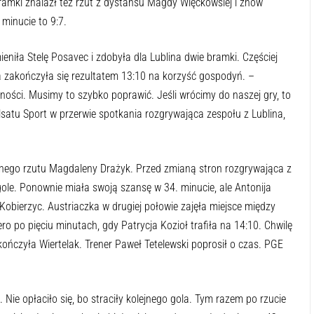
ramki znalazł też rzut z dystansu Magdy Więckowsiej i znów
 minucie to 9:7.
niła Stelę Posavec i zdobyła dla Lublina dwie bramki. Częściej
a zakończyła się rezultatem 13:10 na korzyść gospodyń. –
ości. Musimy to szybko poprawić. Jeśli wrócimy do naszej gry, to
atu Sport w przerwie spotkania rozgrywająca zespołu z Lublina,
lnego rzutu Magdaleny Drażyk. Przed zmianą stron rozgrywająca z
ole. Ponownie miała swoją szansę w 34. minucie, ale Antonija
obierzyc. Austriaczka w drugiej połowie zajęła miejsce między
o po pięciu minutach, gdy Patrycja Kozioł trafiła na 14:10. Chwilę
ończyła Wiertelak. Trener Paweł Tetelewski poprosił o czas. PGE
 Nie opłaciło się, bo straciły kolejnego gola. Tym razem po rzucie