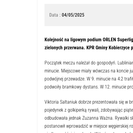
Data :
04/05/2025
Kolejność na ligowym podium ORLEN Superligi
zielonych przerwana. KPR Gminy Kobierzyce 
Początek meczu należał do gospodyń. Lublinian
minucie. Miejscowe miały wówczas na koncie już 
podwójnej przewadze. W 9. minucie na 4:2 trafił
podwoiły bramkowy dystans. W 12. minucie prow
Viktoria Saltaniuk dobrze prezentowała się w b
pojedynek z golkiperką rywali, zdobywając pią
odbudowała jednak Zuzanna Ważna. Rywalki sku
postanowił wprowadzić w miejsce węgierskiej ro