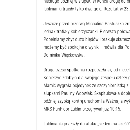
niedługo później w słupek. W końcu drogę do b
lublinianki traciły tylko dwa gole. Rezultat w 23.
Jeszcze przed przerwą Michalina Pastuszka zmie
jednak trafiały kobierzyczanki. Pierwsza połow
Popełniamy zbyt dużo błędów i brakuje skuteczn
możemy być spokojne o wynik – mówiła dla Pols
Dominika Więckowska.
Druga część spotkania rozpoczęła się od niece
Kobierzyc zdobyła dla swojego zespołu cztery g
Mamić wygrała pojedynek ze szczypiornistką z K
słupkami Pauliny Wdowiak. Skapitulowała dopier
później szybką kontrę uruchomiła Ważna, a wyk
MKS FunFloor Lublin przegrywał już 10:15.
Lublinianki przeszły do ataku „siedem na sześć”.