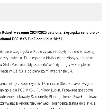
 Kobiet w sezonie 2024/2025 ustalona. Zwycięska seria biało-
pokonał PGE MKS FunFloor Lublin 28:21.
ki pierwszego gola w Kobierzycach zdobyły dopiero w szóstej
trzy trafienia. Drugiego gola biało-zielone zdobyły, grając w
a Stela Posavec. Gdy „Kobierki” wróciły do gry w komplecie,
adziły już 7:3, a po pierwszym kwadransie 8:4.
ramce ekipy z Kobierzyc. W 17. minucie Stela Posavec wygrała
tego gola dla PGE MKS-u FunFloor Lublin. Przewagę gospodyń
tecznie blokowały Szimonettę Planetę. Trener Paweł Tetelewski
zgrywającej Anouk Nieuwenweg. Holenderka trafiła do siatki, a