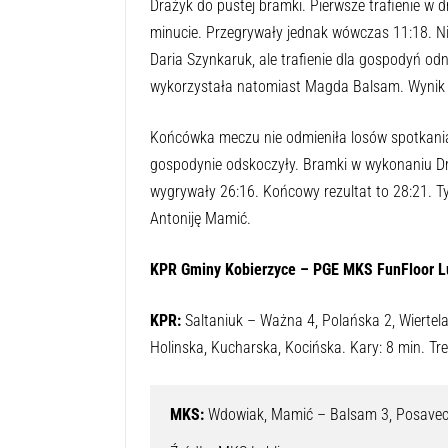
Drażyk do pustej bramki. Pierwsze trafienie w d
minucie. Przegrywały jednak wówczas 11:18. Nie
Daria Szynkaruk, ale trafienie dla gospodyń od
wykorzystała natomiast Magda Balsam. Wynik 
Końcówka meczu nie odmieniła losów spotkania
gospodynie odskoczyły. Bramki w wykonaniu Draży
wygrywały 26:16. Końcowy rezultat to 28:21. Tyt
Antoniję Mamić.
KPR Gminy Kobierzyce – PGE MKS FunFloor Lu
KPR:
Saltaniuk – Ważna 4, Polańska 2, Wiertelak
Holinska, Kucharska, Kocińska. Kary: 8 min. Tre
MKS:
 Wdowiak, Mamić – Balsam 3, Posavec 4