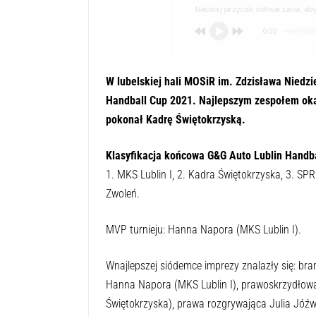
Naciśnij przycisk odtwarzania, aby 
0:00
W lubelskiej hali MOSiR im. Zdzisława Niedzi
Handball Cup 2021. Najlepszym zespołem oka
pokonał Kadrę Świętokrzyską.
Klasyfikacja końcowa G&G Auto Lublin Handba
1. MKS Lublin I, 2. Kadra Świętokrzyska, 3. SPR
Zwoleń.
MVP turnieju: Hanna Napora (MKS Lublin I).
Wnajlepszej siódemce imprezy znalazły się: br
Hanna Napora (MKS Lublin I), prawoskrzydłowa
Świętokrzyska), prawa rozgrywająca Julia Jóź