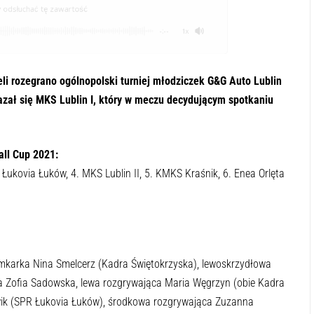
odsłuchać tę zawartość
-:--
1x
eli rozegrano ogólnopolski turniej młodziczek G&G Auto Lublin
zał się MKS Lublin I, który w meczu decydującym spotkaniu
ll Cup 2021:
 Łukovia Łuków, 4. MKS Lublin II, 5. KMKS Kraśnik, 6. Enea Orlęta
amkarka Nina Smelcerz (Kadra Świętokrzyska), lewoskrzydłowa
 Zofia Sadowska, lewa rozgrywająca Maria Węgrzyn (obie Kadra
wik (SPR Łukovia Łuków), środkowa rozgrywająca Zuzanna