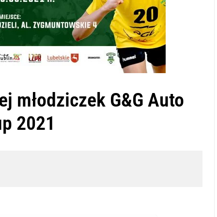
iej młodziczek G&G Auto
up 2021