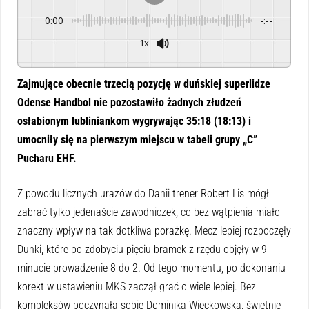
0:00
-:--
1x
Powered By
GSpeech
Zajmujące obecnie trzecią pozycję w duńskiej superlidze
Odense Handbol nie pozostawiło żadnych złudzeń
osłabionym lubliniankom wygrywając 35:18 (18:13) i
umocniły się na pierwszym miejscu w tabeli grupy „C”
Pucharu EHF.
Z powodu licznych urazów do Danii trener Robert Lis mógł
zabrać tylko jedenaście zawodniczek, co bez wątpienia miało
znaczny wpływ na tak dotkliwa porażkę. Mecz lepiej rozpoczęły
Dunki, które po zdobyciu pięciu bramek z rzędu objęły w 9
minucie prowadzenie 8 do 2. Od tego momentu, po dokonaniu
korekt w ustawieniu MKS zaczął grać o wiele lepiej. Bez
kompleksów poczynała sobie Dominika Więckowska, świetnie