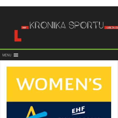
do
treści
MENU