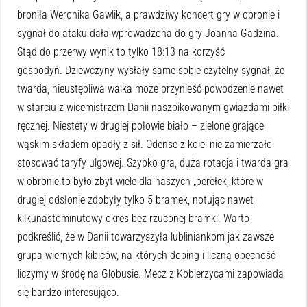
broniła Weronika Gawlik, a prawdziwy koncert gry w obronie i
sygnał do ataku dała wprowadzona do gry Joanna Gadzina.
Stąd do przerwy wynik to tylko 18:13 na korzyść
gospodyń.
Dziewczyny wysłały same sobie czytelny sygnał, że
twarda, nieustępliwa walka może przynieść powodzenie nawet
w starciu z wicemistrzem Danii naszpikowanym gwiazdami piłki
ręcznej.
Niestety w drugiej połowie biało – zielone grające
wąskim składem opadły z sił. Odense z kolei nie zamierzało
stosować taryfy ulgowej. Szybko gra, duża rotacja i twarda gra
w obronie to było zbyt wiele dla naszych „perełek, które w
drugiej odsłonie zdobyły tylko 5 bramek, notując nawet
kilkunastominutowy okres bez rzuconej bramki. Warto
podkreślić, że w Danii towarzyszyła lubliniankom jak zawsze
grupa wiernych kibiców, na których doping i liczną obecność
liczymy w środę na Globusie. Mecz z Kobierzycami zapowiada
się bardzo interesująco.