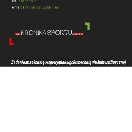
tel.:
515 867 816
e-mail:
kronikasportu@lublin.eu
Zadanie w zakresie wspierania i upowszechniania kultury fizycznej realizowane jest przy pomocy finansowej Miasta Lublin