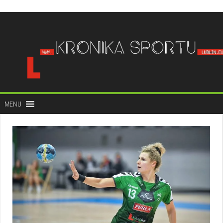
do
treści
MENU