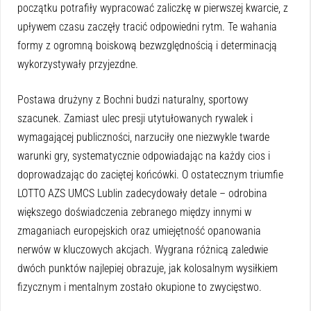
początku potrafiły wypracować zaliczkę w pierwszej kwarcie, z
upływem czasu zaczęły tracić odpowiedni rytm. Te wahania
formy z ogromną boiskową bezwzględnością i determinacją
wykorzystywały przyjezdne.
Postawa drużyny z Bochni budzi naturalny, sportowy
szacunek. Zamiast ulec presji utytułowanych rywalek i
wymagającej publiczności, narzuciły one niezwykle twarde
warunki gry, systematycznie odpowiadając na każdy cios i
doprowadzając do zaciętej końcówki. O ostatecznym triumfie
LOTTO AZS UMCS Lublin zadecydowały detale – odrobina
większego doświadczenia zebranego między innymi w
zmaganiach europejskich oraz umiejętność opanowania
nerwów w kluczowych akcjach. Wygrana różnicą zaledwie
dwóch punktów najlepiej obrazuje, jak kolosalnym wysiłkiem
fizycznym i mentalnym zostało okupione to zwycięstwo.