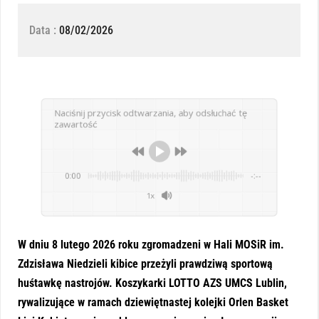
Data :
08/02/2026
Naciśnij przycisk odtwarzania, aby odsłuchać tę
zawartość
0:00
-:--
1x
W dniu 8 lutego 2026 roku zgromadzeni w Hali MOSiR im.
Zdzisława Niedzieli kibice przeżyli prawdziwą sportową
huśtawkę nastrojów. Koszykarki LOTTO AZS UMCS Lublin,
rywalizujące w ramach dziewiętnastej kolejki Orlen Basket