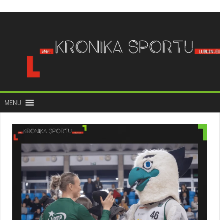
do
treści
MENU