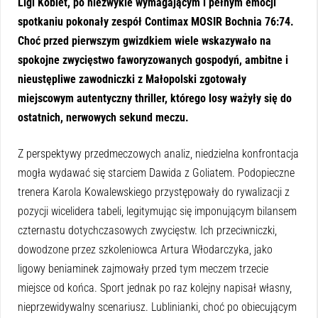
Ligi Kobiet, po niezwykle wymagającym i pełnym emocji
spotkaniu pokonały zespół Contimax MOSIR Bochnia 76:74.
Choć przed pierwszym gwizdkiem wiele wskazywało na
spokojne zwycięstwo faworyzowanych gospodyń, ambitne i
nieustępliwe zawodniczki z Małopolski zgotowały
miejscowym autentyczny thriller, którego losy ważyły się do
ostatnich, nerwowych sekund meczu.
Z perspektywy przedmeczowych analiz, niedzielna konfrontacja
mogła wydawać się starciem Dawida z Goliatem. Podopieczne
trenera Karola Kowalewskiego przystępowały do rywalizacji z
pozycji wicelidera tabeli, legitymując się imponującym bilansem
czternastu dotychczasowych zwycięstw. Ich przeciwniczki,
dowodzone przez szkoleniowca Artura Włodarczyka, jako
ligowy beniaminek zajmowały przed tym meczem trzecie
miejsce od końca. Sport jednak po raz kolejny napisał własny,
nieprzewidywalny scenariusz. Lublinianki, choć po obiecującym