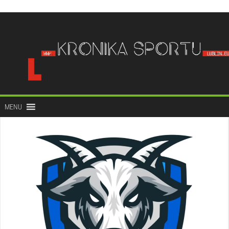
do
treści
MENU