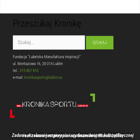
Przeszukaj Kronikę
Fundacja "Lubelska Manufaktura Inspiracji"
ul. Montażowa 16, 20-214 Lublin
tel.:
515 867 816
e-mail:
kronikasportu@lublin.eu
Zadanie w zakresie wspierania i upowszechniania kultury fizycznej realizowane jest przy pomocy finansowej Miasta Lublin