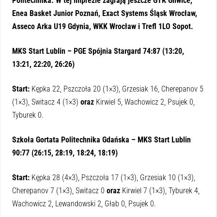
Politechnika. W tej imprezie zagrają jeszcze GTK Gliwice,
Enea Basket Junior Poznań, Exact Systems Śląsk Wrocław,
Asseco Arka U19 Gdynia, WKK Wrocław i Trefl 1LO Sopot.
MKS Start Lublin – PGE Spójnia Stargard 74:87 (13:20,
13:21, 22:20, 26:26)
Start:
Kępka 22, Pszczoła 20 (1×3), Grzesiak 16, Cherepanov 5
(1×3), Switacz 4 (1×3)
oraz
Kirwiel 5, Wachowicz 2, Psujek 0,
Tyburek 0.
Szkoła Gortata Politechnika Gdańska – MKS Start Lublin
90:77 (26:15, 28:19, 18:24, 18:19)
Start:
Kępka 28 (4×3), Pszczoła 17 (1×3), Grzesiak 10 (1×3),
Cherepanov 7 (1×3), Switacz 0
oraz
Kirwiel 7 (1×3), Tyburek 4,
Wachowicz 2, Lewandowski 2, Głab 0, Psujek 0.