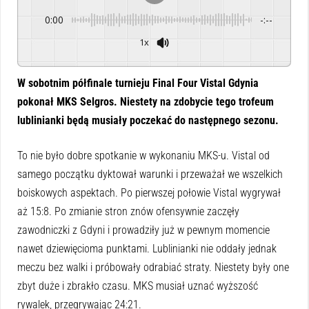
0:00
-:--
1x
Powered By
GSpeech
W sobotnim półfinale turnieju Final Four Vistal Gdynia
pokonał MKS Selgros. Niestety na zdobycie tego trofeum
lublinianki będą musiały poczekać do następnego sezonu.
To nie było dobre spotkanie w wykonaniu MKS-u. Vistal od
samego początku dyktował warunki i przeważał we wszelkich
boiskowych aspektach. Po pierwszej połowie Vistal wygrywał
aż 15:8. Po zmianie stron znów ofensywnie zaczęły
zawodniczki z Gdyni i prowadziły już w pewnym momencie
nawet dziewięcioma punktami. Lublinianki nie oddały jednak
meczu bez walki i próbowały odrabiać straty. Niestety były one
zbyt duże i zbrakło czasu. MKS musiał uznać wyższość
rywalek, przegrywając 24:21.