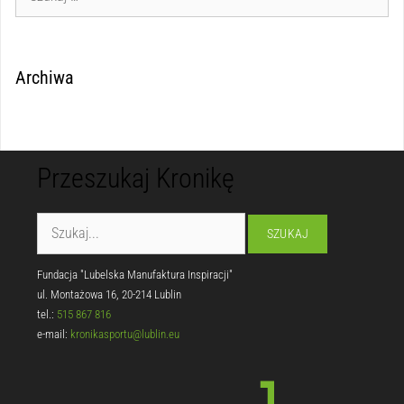
Archiwa
Przeszukaj Kronikę
Fundacja "Lubelska Manufaktura Inspiracji"
ul. Montażowa 16, 20-214 Lublin
tel.:
515 867 816
e-mail:
kronikasportu@lublin.eu