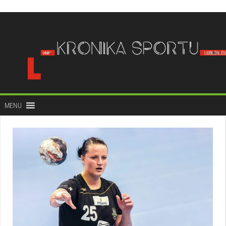
do
treści
MENU