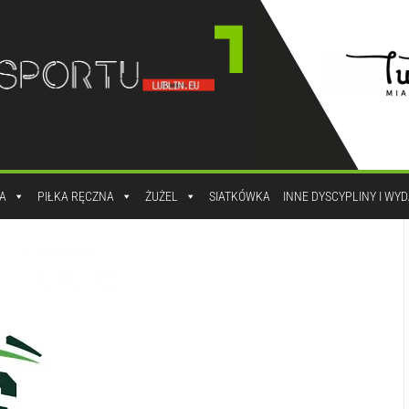
A
PIŁKA RĘCZNA
ŻUŻEL
SIATKÓWKA
INNE DYSCYPLINY I WY