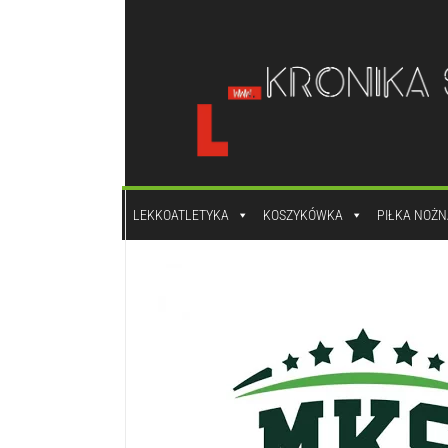
do
treści
LEKKOATLETYKA
KOSZYKÓWKA
PIŁKA NOŻN