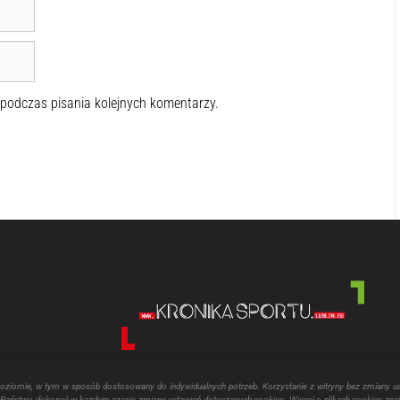
 podczas pisania kolejnych komentarzy.
poziomie, w tym w sposób dostosowany do indywidualnych potrzeb. Korzystanie z witryny bez zmiany u
aństwo dokonać w każdym czasie zmiany ustawień dotyczących cookies. Więcej o plikach cookies znaj