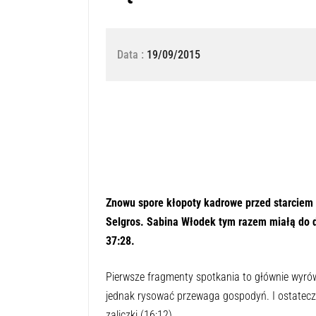
Data :
19/09/2015
Naciśnij przycisk odtwarzania, aby
0:00
Znowu spore kłopoty kadrowe przed starciem 
Selgros. Sabina Włodek tym razem miałą do d
37:28.
Pierwsze fragmenty spotkania to głównie wyrów
jednak rysować przewaga gospodyń. I ostatecz