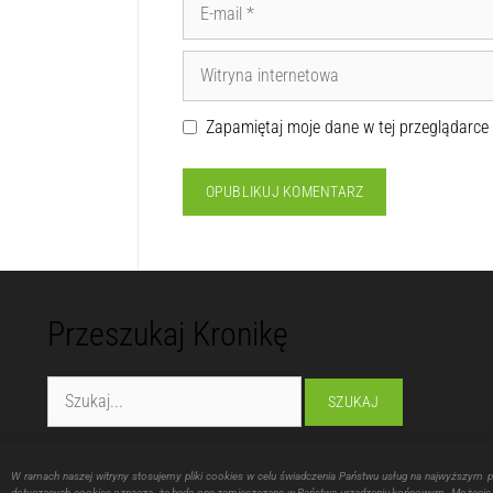
Zapamiętaj moje dane w tej przeglądarce
Przeszukaj Kronikę
Fundacja "Lubelska Manufaktura Inspiracji"
W ramach naszej witryny stosujemy pliki cookies w celu świadczenia Państwu usług na najwyższym 
ul. Montażowa 16, 20-214 Lublin
dotyczących cookies oznacza, że będą one zamieszczane w Państwa urządzeniu końcowym. Możecie P