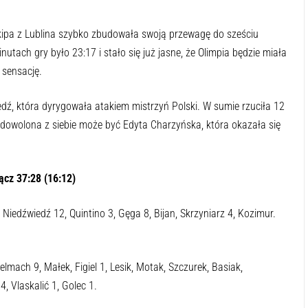
ekipa z Lublina szybko zbudowała swoją przewagę do sześciu
nutach gry było 23:17 i stało się już jasne, że Olimpia będzie miała
 sensację.
ź, która dyrygowała atakiem mistrzyń Polski. W sumie rzuciła 12
owolona z siebie może być Edyta Charzyńska, która okazała się
cz 37:28 (16:12)
Niedźwiedź 12, Quintino 3, Gęga 8, Bijan, Skrzyniarz 4, Kozimur.
lmach 9, Małek, Figiel 1, Lesik, Motak, Szczurek, Basiak,
, Vlaskalić 1, Golec 1.