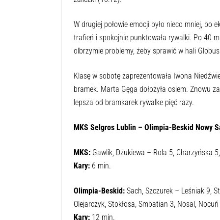
zaliczki (16:12).
W drugiej połowie emocji było nieco mniej, bo 
trafień i spokojnie punktowała rywalki. Po 40 mi
olbrzymie problemy, żeby sprawić w hali Globus
Klasę w sobotę zaprezentowała Iwona Niedźwied
bramek. Marta Gęga dołożyła osiem. Znowu zad
lepsza od bramkarek rywalke pięć razy.
MKS Selgros Lublin – Olimpia-Beskid Nowy Są
MKS:
Gawlik, Dżukiewa – Rola 5, Charzyńska 5, 
Kary:
6 min.
Olimpia-Beskid:
Sach, Szczurek – Leśniak 9, Ste
Olejarczyk, Stokłosa, Smbatian 3, Nosal, Nocuń 4
Kary:
12 min.