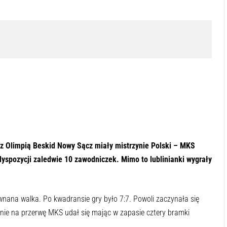
 odsłuchać tę zawartość
-:--
1x
z Olimpią Beskid Nowy Sącz miały mistrzynie Polski – MKS
yspozycji zaledwie 10 zawodniczek. Mimo to lublinianki wygrały
nana walka. Po kwadransie gry było 7:7. Powoli zaczynała się
nie na przerwę MKS udał się mając w zapasie cztery bramki